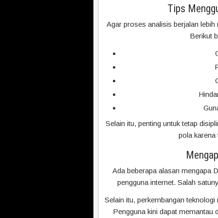
Tips Menggu
Agar proses analisis berjalan lebi
Berikut 
F
Hinda
Guna
Selain itu, penting untuk tetap d
pola karena
Mengapa
Ada beberapa alasan mengapa Dat
pengguna internet. Salah satun
Selain itu, perkembangan teknologi 
Pengguna kini dapat memantau d