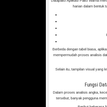
Datapaito Aplikasi Paito Warna meru
harian dalam bentuk t
Berbeda dengan tabel biasa, aplik
mempermudah proses analisis da
Selain itu, tampilan visual yan
Fungsi Dat
Dalam proses analisis angka, kec
tersebut, banyak pengguna meman
Berikut beberapa f