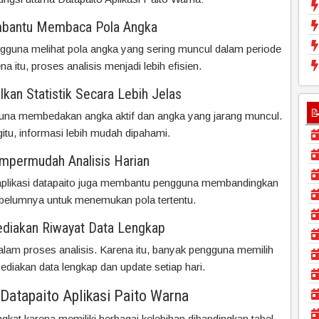
bantu Membaca Pola Angka
gguna melihat pola angka yang sering muncul dalam periode
na itu, proses analisis menjadi lebih efisien.
kan Statistik Secara Lebih Jelas
📝
na membedakan angka aktif dan angka yang jarang muncul.
tu, informasi lebih mudah dipahami.
mpermudah Analisis Harian
 aplikasi datapaito juga membantu pengguna membandingkan
ebelumnya untuk menemukan pola tertentu.
ediakan Riwayat Data Lengkap
dalam proses analisis. Karena itu, banyak pengguna memilih
ediakan data lengkap dan update setiap hari.
Datapaito Aplikasi Paito Warna
gkat karena memiliki berbagai kelebihan dibandingkan tabel