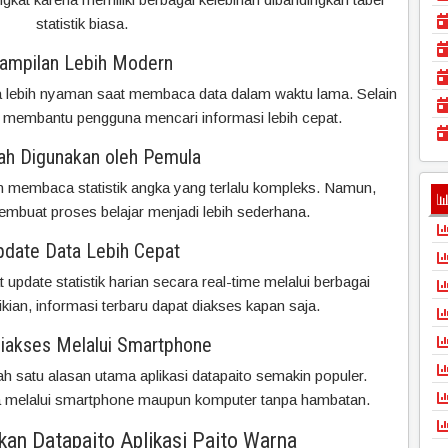
statistik biasa.
ampilan Lebih Modern
lebih nyaman saat membaca data dalam waktu lama. Selain
pi membantu pengguna mencari informasi lebih cepat.
h Digunakan oleh Pemula
 membaca statistik angka yang terlalu kompleks. Namun,
📊
membuat proses belajar menjadi lebih sederhana.
pdate Data Lebih Cepat
 update statistik harian secara real-time melalui berbagai
ian, informasi terbaru dapat diakses kapan saja.
Diakses Melalui Smartphone
 satu alasan utama aplikasi datapaito semakin populer.
 melalui smartphone maupun komputer tanpa hambatan.
an Datapaito Aplikasi Paito Warna