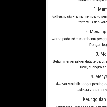
1. Mem
Aplikasi paito warna membantu pen
tertentu. Oleh kare
2. Menampil
Warna pada tabel membantu penggu
Dengan begi
3. Me
Selain menampilkan data terbaru,
riwayat angka s
4. Meny
Riwayat statistik sangat penting 
aplikasi yang meny
Keunggulan 
Popularitas Datapaito terus menin