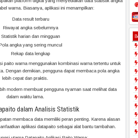
pakan platform digital yang menyediakan data statistik angka
abel warna. Biasanya, aplikasi ini menampilkan:
Data result terbaru
Riwayat angka sebelumnya
📝
Statistik harian dan mingguan
Pola angka yang sering muncul
Rekap data lengkap
asi paito warna menggunakan kombinasi warna tertentu untuk
ta. Dengan demikian, pengguna dapat membaca pola angka
lebih cepat dan praktis.
g lebih modern membuat pengguna nyaman saat melihat data
dalam waktu lama.
apaito dalam Analisis Statistik
epatan membaca data memiliki peran penting. Karena alasan
faatkan aplikasi datapaito sebagai alat bantu tambahan.
ungsi utama Datapaito Aplikasi Paito Warna: