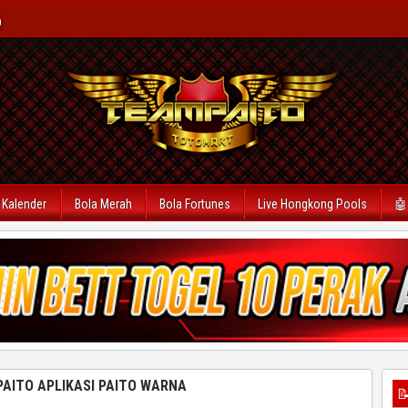
o
Kalender
Bola Merah
Bola Fortunes
Live Hongkong Pools
🤖
AITO APLIKASI PAITO WARNA
