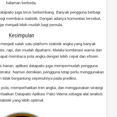
halaman berbeda.
 datapaito juga terus berkembang. Banyak pengguna berbagi
tegi membaca statistik. Dengan adanya komunitas tersebut,
jar menjadi lebih mudah bagi pemula.
Kesimpulan
 menjadi salah satu platform statistik angka yang banyak
tis, rapi, dan mudah dipahami. Melalui kombinasi warna dan
 dapat membaca pola angka dengan lebih cepat dan efisien.
s harian, aplikasi datapaito juga mempermudah pengguna
teratur. Namun demikian, pengguna tetap perlu menggunakan
an tidak bergantung sepenuhnya pada prediksi.
la, memperhatikan tren angka, dan menggunakan strategi
aatkan Datapaito Aplikasi Paito Warna sebagai alat analisis
statistik yang lebih optimal.