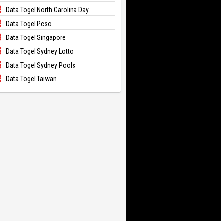
Data Togel North Carolina Day
Data Togel Pcso
Data Togel Singapore
Data Togel Sydney Lotto
Data Togel Sydney Pools
Data Togel Taiwan