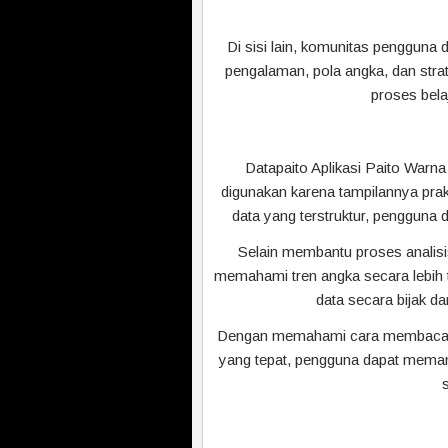
Di sisi lain, komunitas pengguna
pengalaman, pola angka, dan stra
proses bela
Datapaito Aplikasi Paito Warna
digunakan karena tampilannya prak
data yang terstruktur, pengguna
Selain membantu proses analisi
memahami tren angka secara lebih 
data secara bijak d
Dengan memahami cara membaca po
yang tepat, pengguna dapat memanf