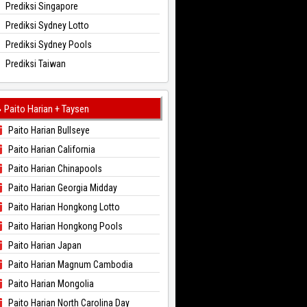
Prediksi Singapore
Prediksi Sydney Lotto
Prediksi Sydney Pools
Prediksi Taiwan
 Paito Harian + Taysen
Paito Harian Bullseye
Paito Harian California
Paito Harian Chinapools
Paito Harian Georgia Midday
Paito Harian Hongkong Lotto
Paito Harian Hongkong Pools
Paito Harian Japan
Paito Harian Magnum Cambodia
Paito Harian Mongolia
Paito Harian North Carolina Day