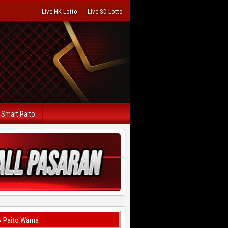
Live HK Lotto
Live SD Lotto
 Smart Paito
 Paito Warna