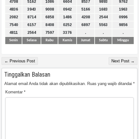
4708
5162
1086
6604
8537
9893
9762
4836
3943
9008
0942
5166
1683
1963
2082
8714
6858
1486
4208
2544
0996
7540
6157
8408
0252
6897
5563
9856
4811
2564
7597
3376
.
.
.
Senin
Selasa
Rabu
Kamis
Jumat
Sabtu
Minggu
← Previous Post
Next Post →
Tinggalkan Balasan
Alamat email Anda tidak akan dipublikasikan.
Ruas yang wajib ditandai
*
Komentar
*