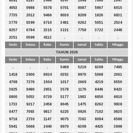
8091
6187
3496
0347
1049
7060
2047
4053
0988
5578
0701
8087
5967
6015
7735
2012
9466
8030
8209
1826
6831
3770
0399
6710
3481
0262
5051
2534
8257
6784
2315
3221
7758
3722
2448
2351
0599
4112
.
.
.
.
Senin
Selasa
Rabu
Kamis
Jumat
Sabtu
Minggu
TAHUN 2026
Senin
Selasa
Rabu
Kamis
Jumat
Sabtu
Minggu
.
.
.
5469
5219
6309
7495
1418
3900
8924
0353
8970
5068
2061
4708
7276
1504
1017
2669
4219
6550
3825
9480
2951
3578
1176
8446
8423
0800
5053
0729
5177
1903
6850
6810
1733
9217
2458
8045
1475
8262
9938
0477
7093
9817
6225
0926
7102
0635
9716
2730
1147
9075
7363
8094
6586
5941
5068
2440
8970
6308
4425
3898