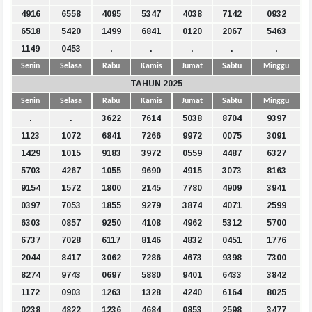
4916
6558
4095
5347
4038
7142
0932
6518
5420
1499
6841
0120
2067
5463
1149
0453
.
.
.
.
.
Senin
Selasa
Rabu
Kamis
Jumat
Sabtu
Minggu
TAHUN 2025
Senin
Selasa
Rabu
Kamis
Jumat
Sabtu
Minggu
.
.
3622
7614
5038
8704
9397
1123
1072
6841
7266
9972
0075
3091
1429
1015
9183
3972
0559
4487
6327
5703
4267
1055
9690
4915
3073
8163
9154
1572
1800
2145
7780
4909
3941
0397
7053
1855
9279
3874
4071
2599
6303
0857
9250
4108
4962
5312
5700
6737
7028
6117
8146
4832
0451
1776
2044
8417
3062
7286
4673
9398
7300
8274
9743
0697
5880
9401
6433
3842
1172
0903
1263
1328
4240
6164
8025
0238
4822
1236
4684
0853
2598
3477