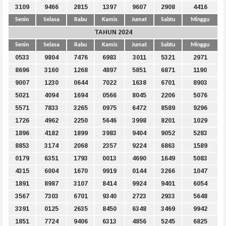
3109
9466
2815
1397
9607
2908
4416
Senin
Selasa
Rabu
Kamis
Jumat
Sabtu
Minggu
TAHUN 2024
Senin
Selasa
Rabu
Kamis
Jumat
Sabtu
Minggu
0533
9804
7476
6983
3011
5321
2971
8696
3160
1268
4897
5851
6871
1190
9007
1230
0644
7022
1638
6701
8903
5021
4094
1694
0566
8045
2206
5076
5571
7833
3265
0975
6472
8589
9296
1726
4962
2250
5646
3998
8201
1029
1896
4182
1899
3983
9404
9052
5283
8853
3174
2068
2357
9224
6863
1589
0179
6351
1793
0013
4690
1649
5083
4315
6004
1670
9919
0144
3266
1047
1891
8987
3107
8414
9924
9401
6054
3567
7303
6701
9340
2723
2933
5648
3391
0125
2635
8450
6348
3469
9942
1851
7724
9406
6313
4856
5245
6825