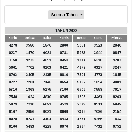
TAHUN 2022
Senin
Selasa
Rabu
Kamis
Jumat
Sabtu
Minggu
4278
3580
1846
2800
5051
3523
2040
0237
1470
6021
0781
5923
3944
0847
3158
9272
4691
8453
1714
6218
9787
5061
7702
8103
6421
4177
0317
3247
9703
3495
2135
8919
7591
4773
1945
8727
7203
7346
0654
5122
1094
4081
5316
1868
5175
3190
6502
3558
7017
7548
1624
4830
0785
1695
4463
8263
5079
7310
6091
4539
2073
8533
6849
9167
2956
9021
8669
7314
7086
2154
8428
0241
4303
6934
3671
5266
1634
9106
5493
6229
9076
1984
7431
0751