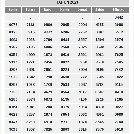
TAHUN 2023
Senin
Selasa
Rabu
Kamis
Jumat
Sabtu
Minggu
.
.
.
.
.
.
0442
9076
7113
0860
2065
2294
4355
8086
0326
5315
4332
6206
7762
0097
6512
4993
6028
2766
6484
3557
1504
2574
9282
7185
6986
2560
9025
0548
2346
6351
4999
1878
6439
3561
6981
7625
5314
1271
2456
8022
6368
8530
7595
4202
6491
2651
0224
8904
9195
7332
1572
4542
3798
4638
8772
6505
3822
0298
1038
1739
2584
2047
6783
9115
7729
7134
4679
0564
9117
3507
4418
5190
7574
0872
5185
4100
2325
3265
0163
5043
3288
0375
6034
4870
9027
6628
9257
2974
3654
5062
4951
9980
0347
3238
6918
5711
1878
3565
2764
8036
1508
7825
2898
2615
8570
5910