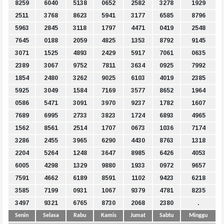
8259
6040
5138
0652
2582
3278
1929
2511
3768
8623
5941
3177
6585
8796
5963
2845
3118
1797
4471
0419
2548
7645
0188
2059
4825
1353
8792
9145
3071
1525
4893
2429
5917
7061
0635
2389
3067
9752
7811
3634
0925
7992
1854
2480
3262
9025
6103
4019
2385
5925
3049
1584
7169
3577
8652
1964
0586
5471
3091
3970
9237
1782
1607
7689
6995
2733
3823
1724
6893
4965
1562
8561
2514
1707
0673
1036
7174
3286
2455
3965
6290
4430
8763
1318
2204
5264
1248
3647
8985
6426
4053
6005
4298
1329
9880
1933
0972
9657
7591
4662
6189
8591
1102
9423
6218
3585
7199
0931
1067
9379
4781
8235
3497
9321
6765
8730
2068
2380
.
Senin
Selasa
Rabu
Kamis
Jumat
Sabtu
Minggu