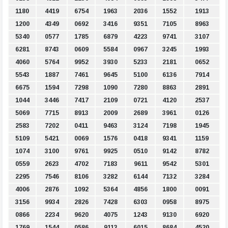
1180
4419
6754
1963
2036
1552
1913
1200
4349
0692
3416
9351
7105
8963
5340
0577
1785
6879
4223
9741
3107
6281
8743
0609
5584
0967
3245
1993
4060
5764
9952
3930
5233
2181
0652
5543
1887
7461
9645
5100
6136
7914
6675
1594
7298
1090
7280
8863
2891
1044
3446
7417
2109
0721
4120
2537
5069
7715
8913
2009
2689
3961
0126
2583
7202
0411
9463
3124
7198
1945
5109
5421
0069
1576
0418
9341
1159
1074
3100
9761
9925
0510
9142
8782
0559
2623
4702
7183
9611
9542
5301
2295
7546
8106
3282
6144
7132
3284
4006
2876
1092
5364
4856
1800
0091
3156
9934
2826
7428
6303
0958
8975
0866
2234
9620
4075
1243
9130
6920
1769
1544
0586
9113
6015
8684
4520