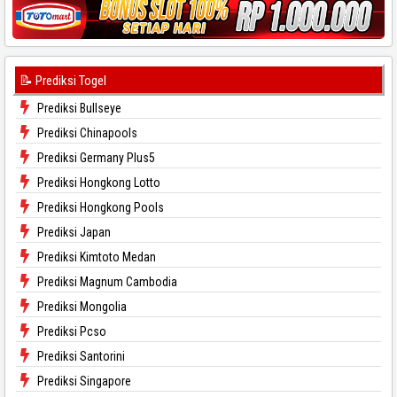
📝 Prediksi Togel
Prediksi Bullseye
Prediksi Chinapools
Prediksi Germany Plus5
Prediksi Hongkong Lotto
Prediksi Hongkong Pools
Prediksi Japan
Prediksi Kimtoto Medan
Prediksi Magnum Cambodia
Prediksi Mongolia
Prediksi Pcso
Prediksi Santorini
Prediksi Singapore