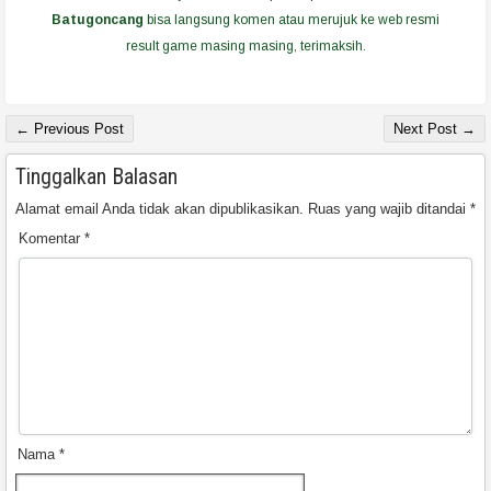
Batugoncang
bisa langsung komen atau merujuk ke web resmi
result game masing masing, terimaksih.
← Previous Post
Next Post →
Tinggalkan Balasan
Alamat email Anda tidak akan dipublikasikan.
Ruas yang wajib ditandai
*
Komentar
*
Nama
*