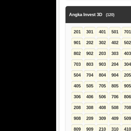
Angka Invest 3D
(120)
201
301
401
501
701
901
202
302
402
502
802
902
203
303
403
703
803
903
204
304
504
704
804
904
205
405
505
705
805
905
306
406
506
706
806
208
308
408
508
708
908
209
309
409
509
809
909
210
310
410