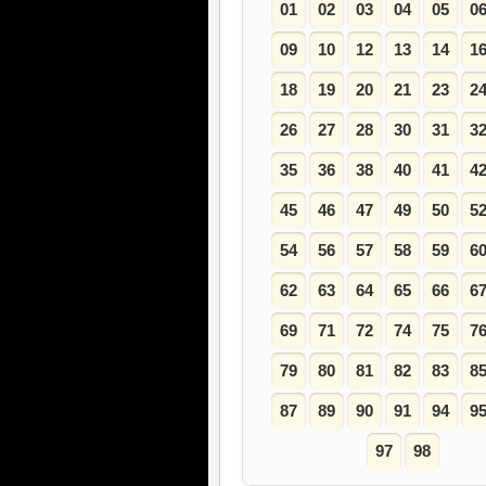
01
02
03
04
05
0
09
10
12
13
14
1
18
19
20
21
23
2
26
27
28
30
31
3
35
36
38
40
41
4
45
46
47
49
50
5
54
56
57
58
59
6
62
63
64
65
66
6
69
71
72
74
75
7
79
80
81
82
83
8
87
89
90
91
94
9
97
98