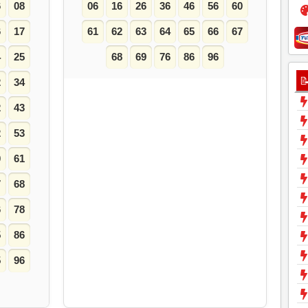
6
08
06
16
26
36
46
56
60
6
17
61
62
63
64
65
66
67
4
25
68
69
76
86
96
📝
2
34
2
43
2
53
0
61
7
68
6
78
5
86
5
96