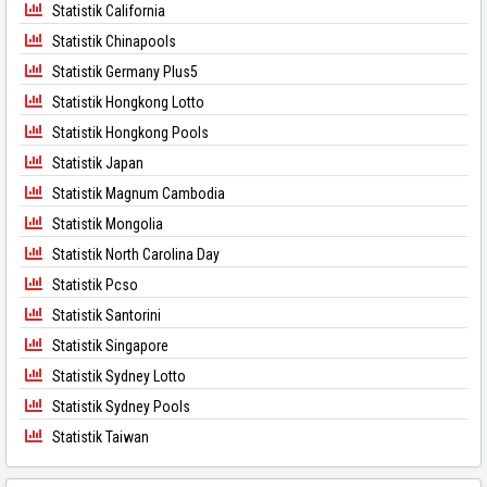
Statistik California
Statistik Chinapools
Statistik Germany Plus5
Statistik Hongkong Lotto
Statistik Hongkong Pools
Statistik Japan
Statistik Magnum Cambodia
Statistik Mongolia
Statistik North Carolina Day
Statistik Pcso
Statistik Santorini
Statistik Singapore
Statistik Sydney Lotto
Statistik Sydney Pools
Statistik Taiwan