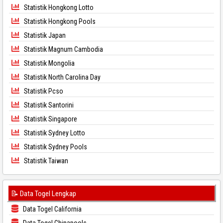
Statistik Hongkong Lotto
Statistik Hongkong Pools
Statistik Japan
Statistik Magnum Cambodia
Statistik Mongolia
Statistik North Carolina Day
Statistik Pcso
Statistik Santorini
Statistik Singapore
Statistik Sydney Lotto
Statistik Sydney Pools
Statistik Taiwan
📝 Data Togel Lengkap
Data Togel California
Data Togel Chinapools