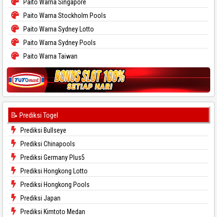
Paito Warna Singapore
Paito Warna Stockholm Pools
Paito Warna Sydney Lotto
Paito Warna Sydney Pools
Paito Warna Taiwan
📝 Prediksi Togel
Prediksi Bullseye
Prediksi Chinapools
Prediksi Germany Plus5
Prediksi Hongkong Lotto
Prediksi Hongkong Pools
Prediksi Japan
Prediksi Kimtoto Medan