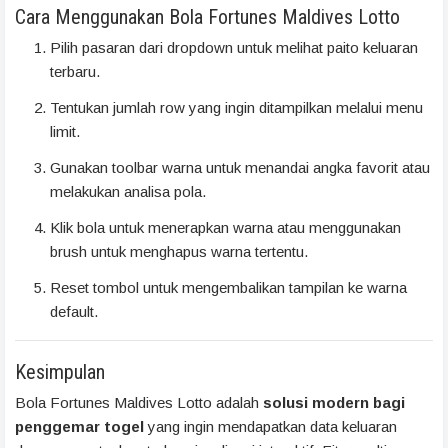
Cara Menggunakan Bola Fortunes Maldives Lotto
Pilih pasaran dari dropdown untuk melihat paito keluaran
terbaru.
Tentukan jumlah row yang ingin ditampilkan melalui menu
limit.
Gunakan toolbar warna untuk menandai angka favorit atau
melakukan analisa pola.
Klik bola untuk menerapkan warna atau menggunakan
brush untuk menghapus warna tertentu.
Reset tombol untuk mengembalikan tampilan ke warna
default.
Kesimpulan
Bola Fortunes Maldives Lotto adalah
solusi modern bagi
penggemar togel
yang ingin mendapatkan data keluaran