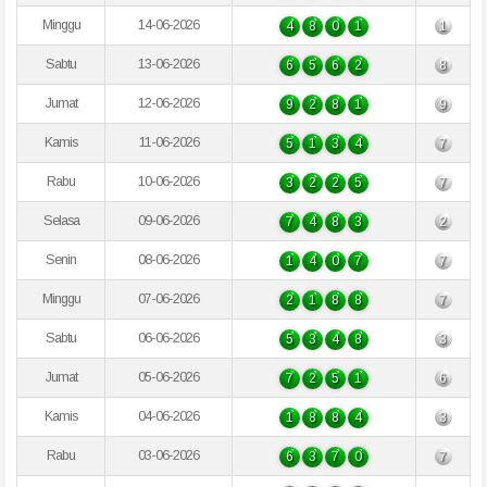
Minggu
14-06-2026
4
8
0
1
1
Sabtu
13-06-2026
6
5
6
2
8
Jumat
12-06-2026
9
2
8
1
9
Kamis
11-06-2026
5
1
3
4
7
Rabu
10-06-2026
3
2
2
5
7
Selasa
09-06-2026
7
4
8
3
2
Senin
08-06-2026
1
4
0
7
7
Minggu
07-06-2026
2
1
8
8
7
Sabtu
06-06-2026
5
3
4
8
3
Jumat
05-06-2026
7
2
5
1
6
Kamis
04-06-2026
1
8
8
4
3
Rabu
03-06-2026
6
3
7
0
7