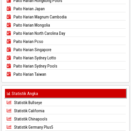
Paito Harian Hongkong Pools
Paito Harian Japan
Paito Harian Magnum Cambodia
Paito Harian Mongolia
Paito Harian North Carolina Day
Paito Harian Pcso
Paito Harian Singapore
Paito Harian Sydney Lotto
Paito Harian Sydney Pools
Paito Harian Taiwan
📊 Statistik Angka
Statistik Bullseye
Statistik California
Statistik Chinapools
Statistik Germany Plus5