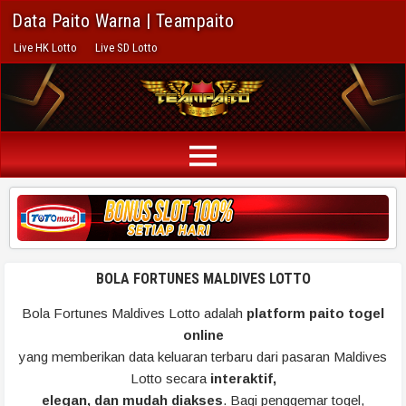
Data Paito Warna | Teampaito
Live HK Lotto
Live SD Lotto
BOLA FORTUNES MALDIVES LOTTO
Bola Fortunes Maldives Lotto adalah
platform paito togel
online
yang memberikan data keluaran terbaru dari pasaran Maldives
Lotto secara
interaktif,
elegan, dan mudah diakses
. Bagi penggemar togel,