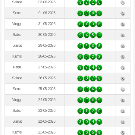
Selasa
02-06-2026
9
2
1
0
1
Senin
01-06-2026
2
8
9
3
3
Minggu
31-05-2026
8
1
3
6
9
Sabtu
30-05-2026
9
4
5
1
6
Jumat
29-05-2026
4
8
0
8
8
Kamis
28-05-2026
6
5
2
3
5
Rabu
27-05-2026
9
7
4
5
9
Selasa
26-05-2026
5
0
7
8
6
Senin
25-05-2026
1
8
6
7
4
Minggu
24-05-2026
7
9
0
9
9
Sabtu
23-05-2026
4
1
2
0
2
Jumat
22-05-2026
3
0
4
7
2
Kamis
21-05-2026
0
0
5
9
5