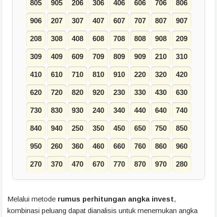
805
905
206
306
406
606
706
806
906
207
307
407
607
707
807
907
208
308
408
608
708
808
908
209
309
409
609
709
809
909
210
310
410
610
710
810
910
220
320
420
620
720
820
920
230
330
430
630
730
830
930
240
340
440
640
740
840
940
250
350
450
650
750
850
950
260
360
460
660
760
860
960
270
370
470
670
770
870
970
280
Melalui metode
rumus perhitungan angka invest
,
kombinasi peluang dapat dianalisis untuk menemukan angka