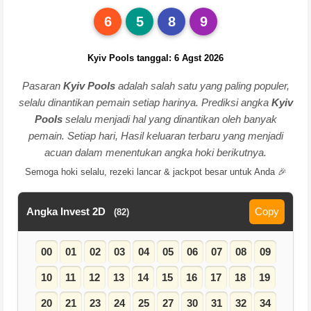
6
5
8
9
Kyiv Pools tanggal: 6 Agst 2026
Pasaran
Kyiv Pools
adalah salah satu yang paling populer,
selalu dinantikan pemain setiap harinya. Prediksi angka
Kyiv
Pools
selalu menjadi hal yang dinantikan oleh banyak
pemain. Setiap hari, Hasil keluaran terbaru yang menjadi
acuan dalam menentukan angka hoki berikutnya.
Semoga hoki selalu, rezeki lancar & jackpot besar untuk Anda 🎉
Angka Invest 2D
Copy
(82)
00
01
02
03
04
05
06
07
08
09
10
11
12
13
14
15
16
17
18
19
20
21
23
24
25
27
30
31
32
34