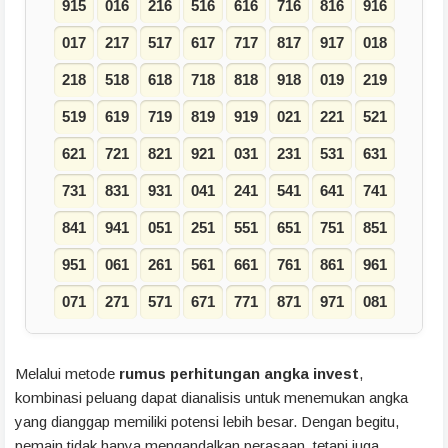
915
016
216
516
616
716
816
916
017
217
517
617
717
817
917
018
218
518
618
718
818
918
019
219
519
619
719
819
919
021
221
521
621
721
821
921
031
231
531
631
731
831
931
041
241
541
641
741
841
941
051
251
551
651
751
851
951
061
261
561
661
761
861
961
071
271
571
671
771
871
971
081
Melalui metode
rumus perhitungan angka invest
,
kombinasi peluang dapat dianalisis untuk menemukan angka
yang dianggap memiliki potensi lebih besar. Dengan begitu,
pemain tidak hanya mengandalkan perasaan, tetapi juga