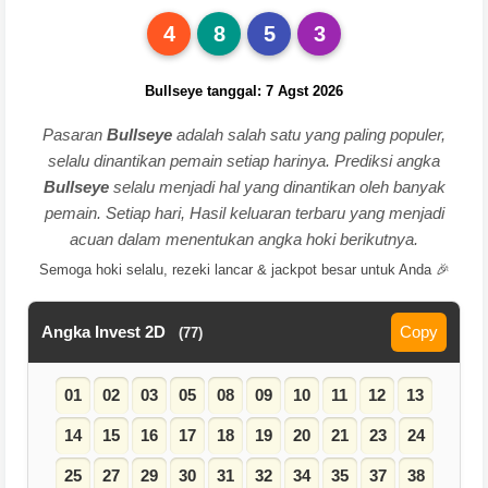
4
8
5
3
Bullseye tanggal: 7 Agst 2026
Pasaran
Bullseye
adalah salah satu yang paling populer,
selalu dinantikan pemain setiap harinya. Prediksi angka
Bullseye
selalu menjadi hal yang dinantikan oleh banyak
pemain. Setiap hari, Hasil keluaran terbaru yang menjadi
acuan dalam menentukan angka hoki berikutnya.
Semoga hoki selalu, rezeki lancar & jackpot besar untuk Anda 🎉
Angka Invest 2D
Copy
(77)
01
02
03
05
08
09
10
11
12
13
14
15
16
17
18
19
20
21
23
24
25
27
29
30
31
32
34
35
37
38