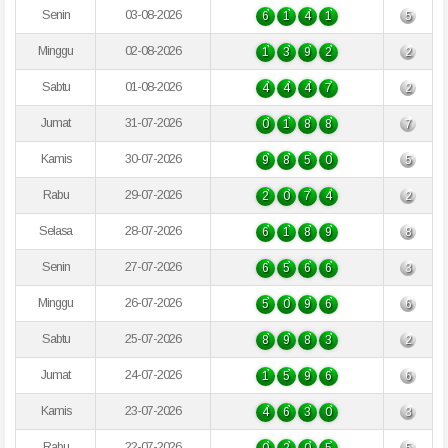
Senin
03-08-2026
6
1
4
1
5
Minggu
02-08-2026
1
3
9
2
2
Sabtu
01-08-2026
4
4
4
7
2
Jumat
31-07-2026
0
1
8
8
7
Kamis
30-07-2026
9
8
5
0
5
Rabu
29-07-2026
2
0
7
4
2
Selasa
28-07-2026
6
1
8
9
8
Senin
27-07-2026
6
5
6
6
3
Minggu
26-07-2026
5
0
9
6
6
Sabtu
25-07-2026
8
9
8
3
2
Jumat
24-07-2026
1
5
9
6
6
Kamis
23-07-2026
4
6
3
0
3
Rabu
22-07-2026
0
2
0
5
5