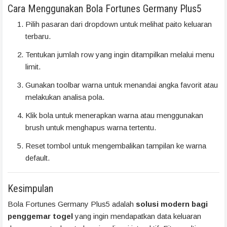
Cara Menggunakan Bola Fortunes Germany Plus5
Pilih pasaran dari dropdown untuk melihat paito keluaran
terbaru.
Tentukan jumlah row yang ingin ditampilkan melalui menu
limit.
Gunakan toolbar warna untuk menandai angka favorit atau
melakukan analisa pola.
Klik bola untuk menerapkan warna atau menggunakan
brush untuk menghapus warna tertentu.
Reset tombol untuk mengembalikan tampilan ke warna
default.
Kesimpulan
Bola Fortunes Germany Plus5 adalah
solusi modern bagi
penggemar togel
yang ingin mendapatkan data keluaran