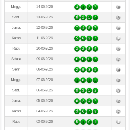
Minggu
14-06-2026
4
1
2
7
9
Sabtu
13-06-2026
8
2
1
4
5
Jumat
12-06-2026
7
4
8
7
6
Kamis
11-06-2026
5
6
3
7
1
Rabu
10-06-2026
3
3
8
6
5
Selasa
09-06-2026
0
0
0
7
7
Senin
08-06-2026
2
9
8
5
4
Minggu
07-06-2026
1
8
1
2
3
Sabtu
06-06-2026
8
3
1
2
3
Jumat
05-06-2026
8
2
4
7
2
Kamis
04-06-2026
3
0
7
9
7
Rabu
03-06-2026
5
1
0
1
1