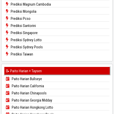
Prediksi Magnum Cambodia
Prediksi Mongolia
Prediksi Pcso
Prediksi Santorini
Prediksi Singapore
Prediksi Sydney Lotto
Prediksi Sydney Pools
Prediksi Taiwan
📝 Paito Harian + Taysen
Paito Harian Bullseye
Paito Harian California
Paito Harian Chinapools
Paito Harian Georgia Midday
Paito Harian Hongkong Lotto