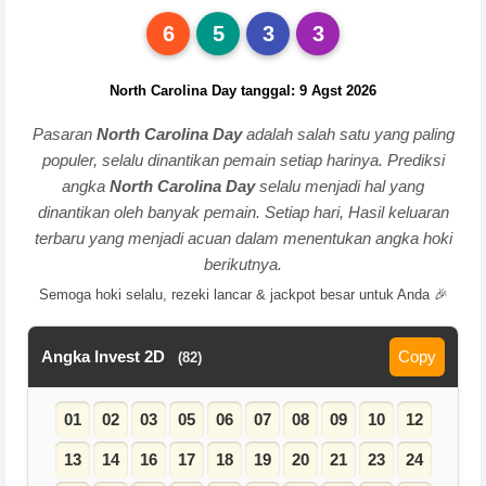
6
5
3
3
North Carolina Day tanggal: 9 Agst 2026
Pasaran
North Carolina Day
adalah salah satu yang paling
populer, selalu dinantikan pemain setiap harinya. Prediksi
angka
North Carolina Day
selalu menjadi hal yang
dinantikan oleh banyak pemain. Setiap hari, Hasil keluaran
terbaru yang menjadi acuan dalam menentukan angka hoki
berikutnya.
Semoga hoki selalu, rezeki lancar & jackpot besar untuk Anda 🎉
Angka Invest 2D
Copy
(82)
01
02
03
05
06
07
08
09
10
12
13
14
16
17
18
19
20
21
23
24