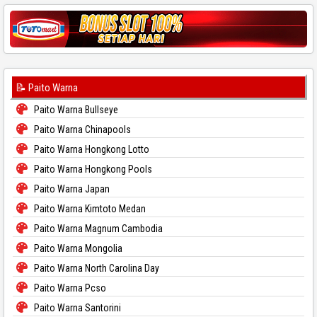
📝 Paito Warna
Paito Warna Bullseye
Paito Warna Chinapools
Paito Warna Hongkong Lotto
Paito Warna Hongkong Pools
Paito Warna Japan
Paito Warna Kimtoto Medan
Paito Warna Magnum Cambodia
Paito Warna Mongolia
Paito Warna North Carolina Day
Paito Warna Pcso
Paito Warna Santorini