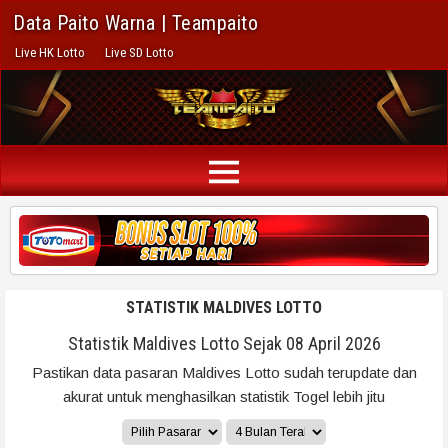
Data Paito Warna | Teampaito
Live HK Lotto
Live SD Lotto
STATISTIK MALDIVES LOTTO
Statistik Maldives Lotto Sejak 08 April 2026
Pastikan data pasaran Maldives Lotto sudah terupdate dan
akurat untuk menghasilkan statistik Togel lebih jitu