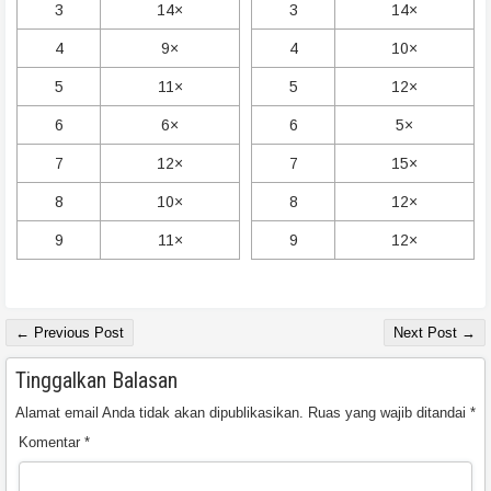
3
14×
3
14×
4
9×
4
10×
5
11×
5
12×
6
6×
6
5×
7
12×
7
15×
8
10×
8
12×
9
11×
9
12×
← Previous Post
Next Post →
Tinggalkan Balasan
Alamat email Anda tidak akan dipublikasikan.
Ruas yang wajib ditandai
*
Komentar
*