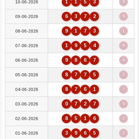
1
1
5
3
10-06-2026
8
6
3
7
2
09-06-2026
9
9
1
7
3
08-06-2026
1
1
9
5
4
07-06-2026
9
9
8
6
7
06-06-2026
4
8
7
7
5
05-06-2026
3
8
7
6
1
04-06-2026
7
0
7
2
7
03-06-2026
9
8
5
1
6
02-06-2026
7
3
9
6
5
01-06-2026
2