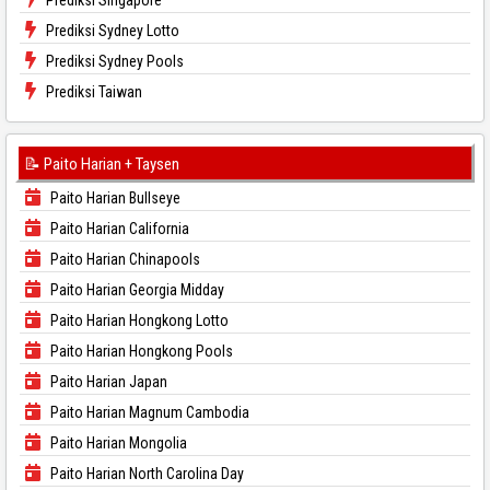
Prediksi Sydney Lotto
Prediksi Sydney Pools
Prediksi Taiwan
📝 Paito Harian + Taysen
Paito Harian Bullseye
Paito Harian California
Paito Harian Chinapools
Paito Harian Georgia Midday
Paito Harian Hongkong Lotto
Paito Harian Hongkong Pools
Paito Harian Japan
Paito Harian Magnum Cambodia
Paito Harian Mongolia
Paito Harian North Carolina Day