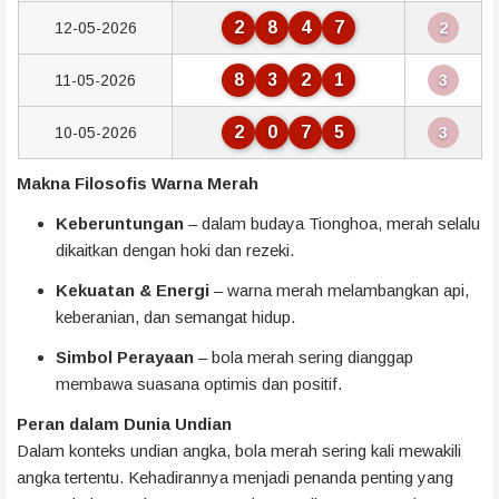
2
8
4
7
12-05-2026
2
8
3
2
1
11-05-2026
3
2
0
7
5
10-05-2026
3
Makna Filosofis Warna Merah
Keberuntungan
– dalam budaya Tionghoa, merah selalu
dikaitkan dengan hoki dan rezeki.
Kekuatan & Energi
– warna merah melambangkan api,
keberanian, dan semangat hidup.
Simbol Perayaan
– bola merah sering dianggap
membawa suasana optimis dan positif.
Peran dalam Dunia Undian
Dalam konteks undian angka, bola merah sering kali mewakili
angka tertentu. Kehadirannya menjadi penanda penting yang