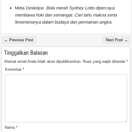
Meta Deskripsi:
Bola merah Sydney Lotto dipercaya
membawa hoki dan semangat. Cari tahu makna serta
fenomenanya dalam budaya dan permainan angka.
← Previous Post
Next Post →
Tinggalkan Balasan
Alamat email Anda tidak akan dipublikasikan.
Ruas yang wajib ditandai
*
Komentar
*
Nama
*