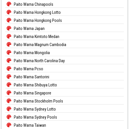
Paito Warna Chinapools
Paito Warna Hongkong Lotto
Paito Warna Hongkong Pools
Paito Warna Japan
Paito Warna Kimtoto Medan
Paito Warna Magnum Cambodia
Paito Warna Mongolia
Paito Warna North Carolina Day
Paito Warna Pcso
Paito Warna Santorini
Paito Warna Shibuya Lotto
Paito Warna Singapore
Paito Warna Stockholm Pools
Paito Warna Sydney Lotto
Paito Warna Sydney Pools
Paito Warna Taiwan