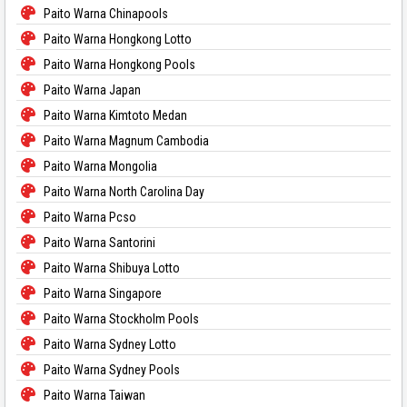
Paito Warna Chinapools
Paito Warna Hongkong Lotto
Paito Warna Hongkong Pools
Paito Warna Japan
Paito Warna Kimtoto Medan
Paito Warna Magnum Cambodia
Paito Warna Mongolia
Paito Warna North Carolina Day
Paito Warna Pcso
Paito Warna Santorini
Paito Warna Shibuya Lotto
Paito Warna Singapore
Paito Warna Stockholm Pools
Paito Warna Sydney Lotto
Paito Warna Sydney Pools
Paito Warna Taiwan