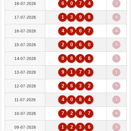
6
0
7
4
18-07-2026
2
1
3
9
8
17-07-2026
8
4
9
6
7
16-07-2026
4
2
0
6
0
15-07-2026
6
0
8
6
8
14-07-2026
5
9
1
7
3
13-07-2026
1
2
6
3
2
12-07-2026
5
4
0
8
4
11-07-2026
3
7
2
8
7
10-07-2026
6
1
2
3
6
09-07-2026
9