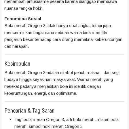
menambah antusiasme peserta karena dianggap membawa
nuansa “angka hoki”.
Fenomena Sosial
Bola merah Oregon 3 tidak hanya soal angka, tetapi juga
mencerminkan bagaimana sebuah warna bisa memiliki
pengaruh besar terhadap cara orang memaknai keberuntungan
dan harapan.
Kesimpulan
Bola merah Oregon 3 adalah simbol penuh makna—dari segi
budaya hingga keyakinan masyarakat. Warna merah yang
melekat padanya menjadikan bola ini identik dengan
keberuntungan, energi, dan optimisme.
Pencarian & Tag Saran
Tag: bola merah Oregon 3, arti bola merah, misteri bola
merah, simbol hoki merah Oregon 3