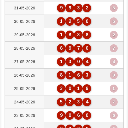
9
9
3
2
31-05-2026
5
1
2
5
0
30-05-2026
5
1
8
3
8
29-05-2026
2
8
9
7
0
28-05-2026
7
1
3
0
4
27-05-2026
4
8
1
6
3
26-05-2026
9
3
0
1
9
25-05-2026
1
5
2
3
4
24-05-2026
7
9
0
6
0
23-05-2026
6