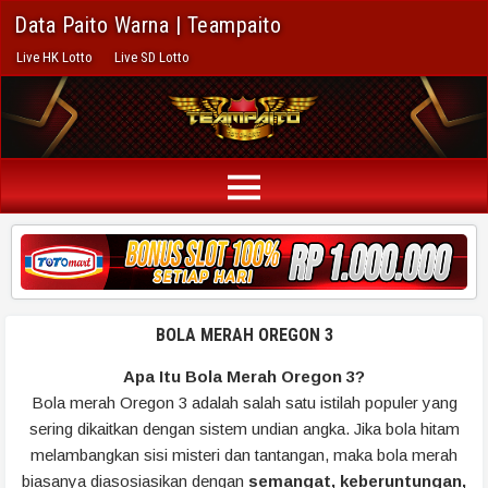
Data Paito Warna | Teampaito
Live HK Lotto
Live SD Lotto
BOLA MERAH OREGON 3
Apa Itu Bola Merah Oregon 3?
Bola merah Oregon 3 adalah salah satu istilah populer yang
sering dikaitkan dengan sistem undian angka. Jika bola hitam
melambangkan sisi misteri dan tantangan, maka bola merah
biasanya diasosiasikan dengan
semangat, keberuntungan,