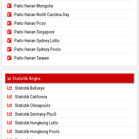
Paito Harian Mongolia
Paito Harian North Carolina Day
Paito Harian Pcso
Paito Harian Singapore
Paito Harian Sydney Lotto
Paito Harian Sydney Pools
Paito Harian Taiwan
📊 Statistik Angka
Statistik Bullseye
Statistik California
Statistik Chinapools
Statistik Germany Plus5
Statistik Hongkong Lotto
Statistik Hongkong Pools