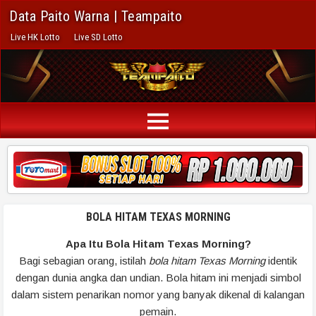
Data Paito Warna | Teampaito
Live HK Lotto
Live SD Lotto
BOLA HITAM TEXAS MORNING
Apa Itu Bola Hitam Texas Morning?
Bagi sebagian orang, istilah
bola hitam Texas Morning
identik
dengan dunia angka dan undian. Bola hitam ini menjadi simbol
dalam sistem penarikan nomor yang banyak dikenal di kalangan
pemain.