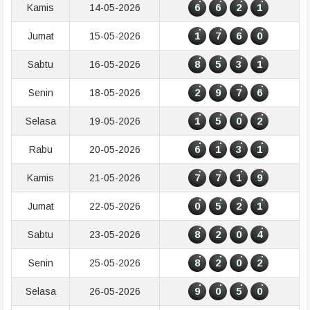
6
6
2
1
Kamis
14-05-2026
1
7
6
0
Jumat
15-05-2026
8
5
3
1
Sabtu
16-05-2026
2
9
7
6
Senin
18-05-2026
1
5
0
2
Selasa
19-05-2026
6
1
3
1
Rabu
20-05-2026
7
7
1
9
Kamis
21-05-2026
0
5
2
1
Jumat
22-05-2026
8
2
0
4
Sabtu
23-05-2026
8
2
0
2
Senin
25-05-2026
9
0
5
0
Selasa
26-05-2026