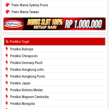
Paito Warna Sydney Pools
Paito Warna Taiwan
📝 Prediksi Togel
Prediksi Bullseye
Prediksi Chinapools
Prediksi Germany Plus5
Prediksi Hongkong Lotto
Prediksi Hongkong Pools
Prediksi Japan
Prediksi Kimtoto Medan
Prediksi Magnum Cambodia
Prediksi Mongolia