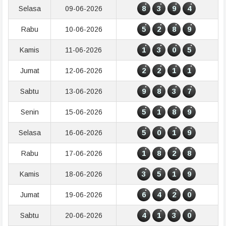
8
3
9
4
Selasa
09-06-2026
5
2
8
9
Rabu
10-06-2026
1
3
0
5
Kamis
11-06-2026
2
2
1
1
Jumat
12-06-2026
9
8
3
7
Sabtu
13-06-2026
5
1
8
9
Senin
15-06-2026
5
0
1
9
Selasa
16-06-2026
1
8
2
8
Rabu
17-06-2026
3
5
1
9
Kamis
18-06-2026
6
4
2
0
Jumat
19-06-2026
4
1
3
0
Sabtu
20-06-2026