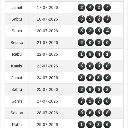
2
4
2
4
Jumat
17-07-2026
6
5
2
7
Sabtu
18-07-2026
5
2
5
4
Senin
20-07-2026
2
0
2
0
Selasa
21-07-2026
1
9
4
1
Rabu
22-07-2026
6
8
0
8
Kamis
23-07-2026
3
6
3
0
Jumat
24-07-2026
2
8
6
2
Sabtu
25-07-2026
7
2
7
0
Senin
27-07-2026
9
8
8
8
Selasa
28-07-2026
1
7
3
6
Rabu
29-07-2026