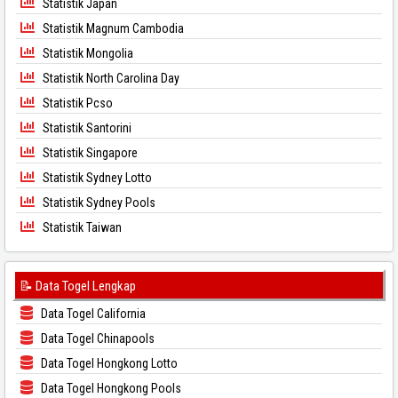
Statistik Japan
Statistik Magnum Cambodia
Statistik Mongolia
Statistik North Carolina Day
Statistik Pcso
Statistik Santorini
Statistik Singapore
Statistik Sydney Lotto
Statistik Sydney Pools
Statistik Taiwan
📝 Data Togel Lengkap
Data Togel California
Data Togel Chinapools
Data Togel Hongkong Lotto
Data Togel Hongkong Pools