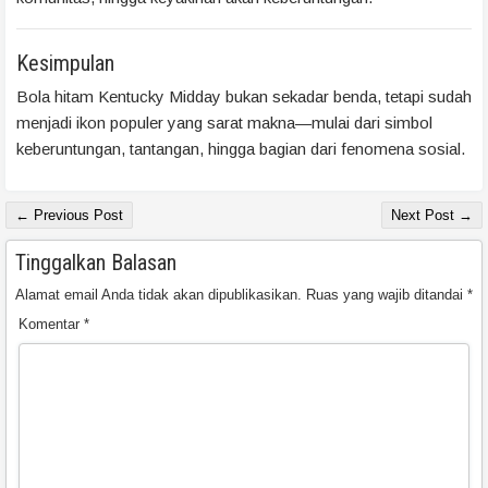
Kesimpulan
Bola hitam Kentucky Midday bukan sekadar benda, tetapi sudah
menjadi ikon populer yang sarat makna—mulai dari simbol
keberuntungan, tantangan, hingga bagian dari fenomena sosial.
← Previous Post
Next Post →
Tinggalkan Balasan
Alamat email Anda tidak akan dipublikasikan.
Ruas yang wajib ditandai
*
Komentar
*