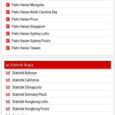
Paito Harian Mongolia
Paito Harian North Carolina Day
Paito Harian Pcso
Paito Harian Singapore
Paito Harian Sydney Lotto
Paito Harian Sydney Pools
Paito Harian Taiwan
📊 Statistik Angka
Statistik Bullseye
Statistik California
Statistik Chinapools
Statistik Germany Plus5
Statistik Hongkong Lotto
Statistik Hongkong Pools