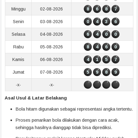
8
6
8
7
Minggu
02-08-2026
0
4
3
6
Senin
03-08-2026
6
4
0
0
Selasa
04-08-2026
8
4
6
0
Rabu
05-08-2026
4
1
5
7
Kamis
06-08-2026
5
9
8
9
Jumat
07-08-2026
-x-
-x-
Asal Usul & Latar Belakang
Bola hitam digunakan sebagai representasi angka tertentu.
Proses penarikan bola dilakukan dengan cara acak,
sehingga hasilnya dianggap tidak bisa diprediksi.