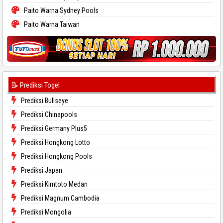
Paito Warna Sydney Pools
Paito Warna Taiwan
📝 Prediksi Togel
Prediksi Bullseye
Prediksi Chinapools
Prediksi Germany Plus5
Prediksi Hongkong Lotto
Prediksi Hongkong Pools
Prediksi Japan
Prediksi Kimtoto Medan
Prediksi Magnum Cambodia
Prediksi Mongolia