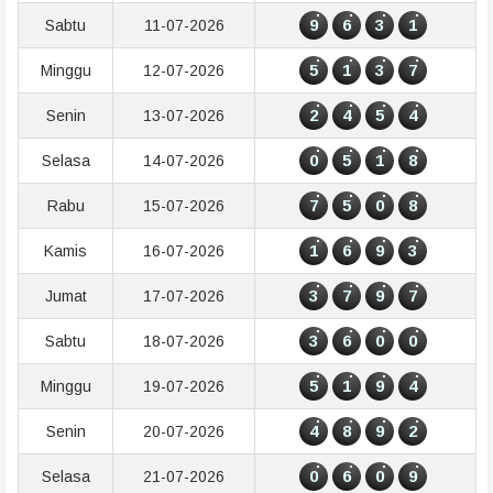
9
6
3
1
Sabtu
11-07-2026
5
1
3
7
Minggu
12-07-2026
2
4
5
4
Senin
13-07-2026
0
5
1
8
Selasa
14-07-2026
7
5
0
8
Rabu
15-07-2026
1
6
9
3
Kamis
16-07-2026
3
7
9
7
Jumat
17-07-2026
3
6
0
0
Sabtu
18-07-2026
5
1
9
4
Minggu
19-07-2026
4
8
9
2
Senin
20-07-2026
0
6
0
9
Selasa
21-07-2026