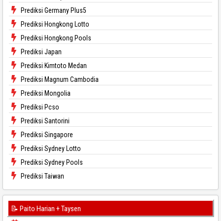
Prediksi Germany Plus5
Prediksi Hongkong Lotto
Prediksi Hongkong Pools
Prediksi Japan
Prediksi Kimtoto Medan
Prediksi Magnum Cambodia
Prediksi Mongolia
Prediksi Pcso
Prediksi Santorini
Prediksi Singapore
Prediksi Sydney Lotto
Prediksi Sydney Pools
Prediksi Taiwan
📝 Paito Harian + Taysen