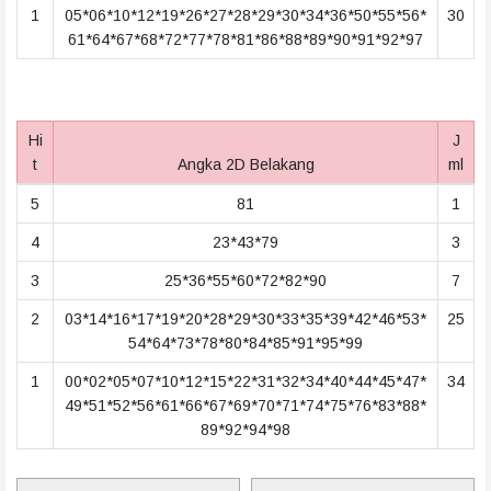
1
05*06*10*12*19*26*27*28*29*30*34*36*50*55*56*
30
61*64*67*68*72*77*78*81*86*88*89*90*91*92*97
Hi
J
t
Angka 2D Belakang
ml
5
81
1
4
23*43*79
3
3
25*36*55*60*72*82*90
7
2
03*14*16*17*19*20*28*29*30*33*35*39*42*46*53*
25
54*64*73*78*80*84*85*91*95*99
1
00*02*05*07*10*12*15*22*31*32*34*40*44*45*47*
34
49*51*52*56*61*66*67*69*70*71*74*75*76*83*88*
89*92*94*98