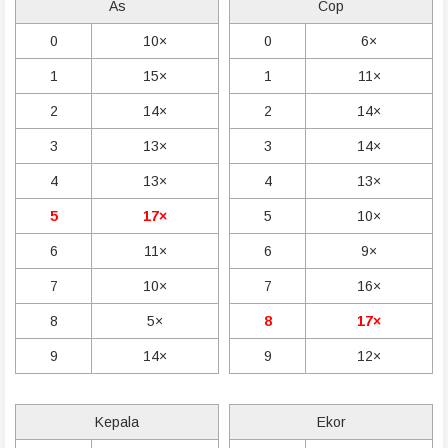
As
Cop
0
10×
0
6×
1
15×
1
11×
2
14×
2
14×
3
13×
3
14×
4
13×
4
13×
5
17×
5
10×
6
11×
6
9×
7
10×
7
16×
8
5×
8
17×
9
14×
9
12×
Kepala
Ekor