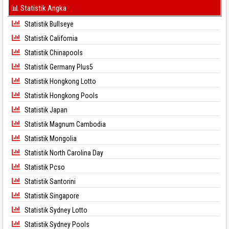
📊 Statistik Angka
Statistik Bullseye
Statistik California
Statistik Chinapools
Statistik Germany Plus5
Statistik Hongkong Lotto
Statistik Hongkong Pools
Statistik Japan
Statistik Magnum Cambodia
Statistik Mongolia
Statistik North Carolina Day
Statistik Pcso
Statistik Santorini
Statistik Singapore
Statistik Sydney Lotto
Statistik Sydney Pools