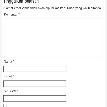
Tinggalkan Balasan
Alamat email Anda tidak akan dipublikasikan.
Ruas yang wajib ditandai
*
Komentar
*
Nama
*
Email
*
Situs Web