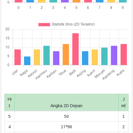
Hi
J
t
Angka 2D Depan
ml
5
50
1
4
17*96
2