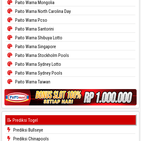
Paito Warna Mongolia
Paito Warna North Carolina Day
Paito Warna Pcso
Paito Warna Santorini
Paito Warna Shibuya Lotto
Paito Warna Singapore
Paito Warna Stockholm Pools
Paito Warna Sydney Lotto
Paito Warna Sydney Pools
Paito Warna Taiwan
📝 Prediksi Togel
Prediksi Bullseye
Prediksi Chinapools