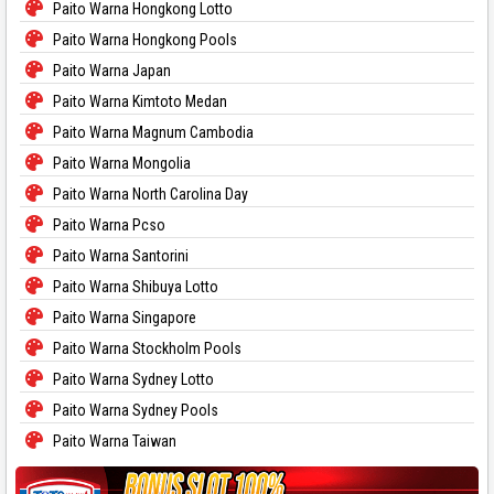
Paito Warna Hongkong Lotto
Paito Warna Hongkong Pools
Paito Warna Japan
Paito Warna Kimtoto Medan
Paito Warna Magnum Cambodia
Paito Warna Mongolia
Paito Warna North Carolina Day
Paito Warna Pcso
Paito Warna Santorini
Paito Warna Shibuya Lotto
Paito Warna Singapore
Paito Warna Stockholm Pools
Paito Warna Sydney Lotto
Paito Warna Sydney Pools
Paito Warna Taiwan