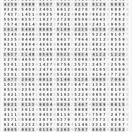
4
2
5
9
5
6
9
8
8
7
6
5
0
7
7
5
7
6
5
2
2
3
1
0
1
9
1
2
9
2
6
8
8
1
9
0
3
2
9
2
5
4
0
2
2
2
4
0
1
1
6
6
1
2
3
4
2
7
0
7
0
7
0
0
0
6
8
8
7
6
7
4
3
7
1
1
4
3
1
4
0
9
2
5
7
9
4
2
2
4
9
9
4
9
4
9
6
2
3
5
7
9
5
4
9
5
5
5
9
5
6
3
5
7
3
1
9
2
7
9
2
7
2
9
2
8
5
0
6
6
4
0
4
3
7
7
8
8
2
1
7
5
7
4
2
9
8
1
4
5
9
8
0
2
2
7
0
9
1
1
6
8
1
8
9
2
4
3
1
4
9
9
5
2
7
3
6
1
4
5
5
4
6
6
3
8
6
8
5
4
5
1
9
9
9
2
2
3
5
8
6
3
5
8
4
7
4
4
8
3
5
2
4
5
9
4
4
4
0
4
3
8
8
8
7
8
7
6
6
3
8
8
2
5
7
5
2
2
4
6
9
1
0
7
7
9
3
3
5
8
9
4
4
8
3
3
8
6
1
7
8
6
3
7
1
7
9
6
4
1
6
3
1
2
3
8
5
5
9
5
6
3
6
1
7
8
8
9
4
4
4
6
6
3
9
6
9
8
8
7
8
2
6
6
3
8
8
2
2
4
6
2
9
6
6
7
9
2
2
4
0
4
4
2
6
0
1
4
9
4
8
9
8
7
6
2
1
7
2
9
4
5
9
4
4
5
9
2
3
5
3
9
3
7
1
3
1
4
8
3
6
5
6
5
2
0
5
3
3
6
6
9
3
4
7
4
1
2
2
4
1
2
2
0
2
3
2
7
8
6
4
6
5
0
5
0
1
4
0
4
3
2
3
0
3
5
0
9
6
6
8
0
9
7
7
4
3
9
6
6
5
3
0
1
1
1
8
3
3
6
1
4
2
7
9
0
7
5
6
2
3
5
7
3
1
2
4
5
7
3
2
5
5
9
5
2
7
8
4
3
9
0
5
9
5
2
4
7
6
4
6
3
4
5
9
0
6
0
3
3
4
1
9
5
5
0
0
8
0
8
5
3
0
1
1
5
9
3
5
8
8
9
8
7
6
5
5
0
4
4
2
2
0
1
1
9
1
9
4
4
7
7
2
6
8
1
4
7
7
5
2
0
6
3
9
6
9
1
3
4
3
1
4
6
1
5
1
3
8
2
9
8
9
5
5
7
9
6
4
1
1
0
3
3
6
5
3
6
0
6
6
9
8
8
7
5
9
8
7
6
8
4
7
4
2
1
3
8
2
1
0
9
5
6
2
6
5
3
6
9
2
3
5
6
2
6
0
8
1
9
0
5
8
2
1
3
2
6
9
6
9
4
8
4
3
8
1
0
0
0
3
4
2
1
3
5
0
4
7
2
0
6
4
8
3
5
1
6
3
9
5
2
2
4
6
0
8
5
0
5
0
4
7
1
8
5
0
0
9
9
3
8
6
9
6
6
0
0
5
5
3
9
6
2
8
0
7
5
7
3
0
3
2
8
1
9
0
9
8
8
9
8
2
1
3
8
1
3
3
6
9
8
0
4
4
0
8
2
9
2
3
4
6
7
4
9
3
8
9
8
8
8
1
5
6
2
9
1
6
7
3
6
1
3
4
5
8
3
6
9
8
0
5
5
1
8
8
8
8
7
8
9
8
8
7
3
0
6
1
7
4
1
1
1
2
6
5
3
0
3
8
4
5
3
8
8
1
1
6
7
0
8
1
7
8
7
5
9
7
7
2
4
7
8
6
8
5
7
1
8
5
9
8
4
3
3
8
7
6
4
5
3
7
9
7
0
7
0
8
8
7
5
7
3
1
4
8
6
3
9
6
3
4
1
5
2
2
3
2
5
8
2
9
7
7
0
2
7
6
4
1
1
4
6
1
3
3
1
0
1
0
3
6
7
4
4
9
0
5
5
9
6
3
1
4
0
1
3
6
9
3
2
6
3
9
7
5
9
7
7
6
6
0
0
0
0
1
9
2
2