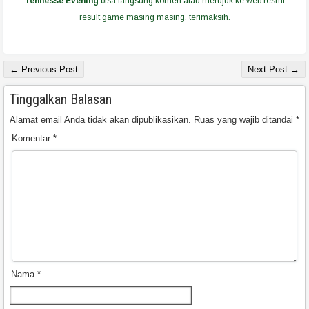
Tennesse Evening
bisa langsung komen atau merujuk ke web resmi
result game masing masing, terimaksih.
← Previous Post
Next Post →
Tinggalkan Balasan
Alamat email Anda tidak akan dipublikasikan.
Ruas yang wajib ditandai
*
Komentar
*
Nama
*