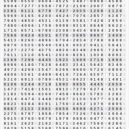
5
5
9
9
9
0
5
5
0
5
0
6
0
4
4
4
5
2
5
7
3
4
8
7
6
0
9
0
8
8
4
5
8
8
7
8
9
0
4
4
7
2
7
7
5
3
5
5
8
4
7
8
7
2
9
2
1
0
6
6
2
0
0
7
7
0
8
7
9
7
3
3
8
1
9
0
1
1
1
2
6
7
7
8
6
7
4
2
7
9
2
0
3
5
8
1
2
0
8
8
1
1
2
8
1
5
9
6
9
6
0
1
6
5
2
6
2
0
0
0
4
6
2
4
6
7
0
7
6
4
2
8
5
7
3
6
3
8
7
6
7
9
4
5
9
4
8
5
0
5
4
5
3
1
4
0
1
3
9
3
5
5
8
1
9
7
4
2
8
1
3
9
5
9
5
7
4
8
0
8
4
0
0
6
6
1
7
5
8
4
9
9
9
8
8
9
3
1
9
1
0
6
4
8
3
8
6
2
2
4
1
7
1
0
1
6
5
7
1
8
6
7
8
0
8
2
3
0
8
8
0
4
3
4
7
8
9
6
4
1
2
0
9
8
8
7
5
6
6
3
0
4
2
4
6
6
3
0
1
1
6
7
7
6
4
3
6
9
5
5
9
9
0
7
7
2
4
0
8
8
5
4
1
3
4
8
2
6
0
6
4
8
9
6
6
6
7
0
4
4
2
8
3
4
7
2
7
8
8
7
0
8
0
8
8
0
8
7
0
7
3
5
3
5
8
8
5
4
0
4
5
8
1
0
1
0
0
3
2
5
0
4
1
1
2
5
6
4
1
5
1
2
2
7
9
2
2
7
0
7
4
3
7
5
3
4
8
3
6
9
8
3
4
8
3
2
9
6
5
2
7
2
6
9
6
7
6
1
1
2
1
3
1
0
1
6
5
4
1
5
2
0
3
6
9
8
2
9
1
1
1
0
3
8
2
8
0
9
3
3
3
3
6
9
6
7
2
9
9
9
4
4
4
5
9
1
9
2
3
5
1
9
0
9
9
3
7
1
9
1
1
9
9
6
6
8
9
8
6
5
6
1
8
0
8
7
6
2
8
1
6
4
8
3
2
2
3
4
1
5
5
6
4
3
7
8
3
4
9
4
4
9
7
2
9
4
2
6
9
6
3
5
4
7
2
6
2
6
6
3
9
6
0
0
0
5
7
2
0
2
0
8
9
8
8
4
8
0
6
6
5
3
6
1
7
0
4
9
9
9
8
4
1
0
1
7
2
6
4
1
6
3
0
7
7
7
1
1
2
3
5
2
1
0
1
6
9
1
3
4
0
7
8
9
8
4
5
3
1
4
0
6
2
3
5
9
1
4
8
3
1
4
8
1
9
0
1
0
6
6
6
2
4
4
8
6
7
1
9
1
1
8
9
3
3
9
9
5
5
1
4
4
4
5
9
2
6
5
8
4
1
4
7
2
9
7
4
1
8
9
1
5
0
1
1
4
8
1
3
4
7
2
7
9
7
6
2
7
4
2
4
1
3
9
3
3
1
8
3
2
5
5
9
4
4
6
3
6
0
6
7
4
5
8
4
9
6
6
3
9
5
7
8
3
2
3
2
8
3
2
3
8
1
4
5
6
4
7
4
2
3
4
4
8
3
0
6
0
7
7
3
1
3
0
3
5
0
7
7
5
0
1
8
2
1
0
8
2
3
5
9
3
8
4
3
8
3
9
1
1
1
7
5
0
5
3
4
5
2
7
1
0
7
9
7
0
8
9
5
5
9
8
6
7
4
2
1
3
3
6
3
0
6
3
9
0
6
5
6
2
9
6
0
8
8
6
2
7
1
8
2
5
9
6
6
2
2
7
5
3
9
7
9
7
7
1
9
5
8
4
7
8
5
4
9
7
3
2
6
8
7
6
0
8
8
3
0
0
4
4
5
9
1
5
6
8
7
6
0
6
9
0
7
9
7
1
9
7
9
7
0
8
8
4
3
0
4
7
7
5
6
0
5
5
1
8
1
6
1
7
2
6
2
3
5
2
1
9
2
2
8
1
7
1
8
3
4
6
2
8
7
5
9
0
9
8
2
8
0
8
2
6
2
9
2
5
1
5
9
5
5
3
6
8
5
7
5
9
6
6
0
6
1
0
1
5
5
8
7
6
6
1
4
5
9