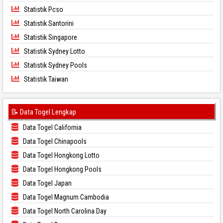
Statistik Pcso
Statistik Santorini
Statistik Singapore
Statistik Sydney Lotto
Statistik Sydney Pools
Statistik Taiwan
📝 Data Togel Lengkap
Data Togel California
Data Togel Chinapools
Data Togel Hongkong Lotto
Data Togel Hongkong Pools
Data Togel Japan
Data Togel Magnum Cambodia
Data Togel North Carolina Day