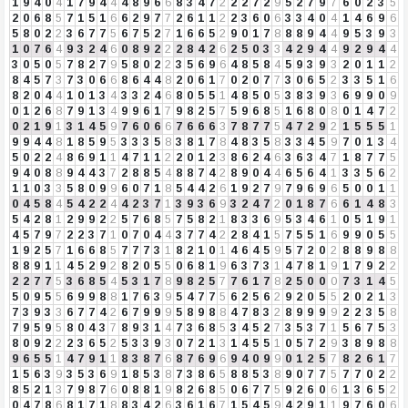
1
9
4
0
4
1
7
9
4
4
4
8
9
6
6
8
3
4
7
2
2
2
7
2
9
5
2
7
9
7
6
0
2
3
5
2
0
6
8
5
7
1
5
1
6
6
2
9
7
7
2
6
1
1
2
2
3
6
0
6
3
3
4
0
4
1
4
6
9
6
5
8
0
2
2
3
6
7
7
5
6
7
5
2
7
1
6
6
5
2
9
0
1
7
8
8
8
9
4
4
9
5
3
9
3
1
0
7
6
4
9
3
2
4
6
0
8
9
2
2
2
8
4
2
6
2
5
0
3
3
4
2
9
4
4
9
2
9
4
4
3
0
5
0
5
7
8
2
7
9
5
8
0
2
2
3
5
6
9
6
4
8
5
8
4
5
9
3
9
3
2
0
1
1
2
8
4
5
7
3
7
3
0
6
6
8
6
4
4
8
2
0
6
1
7
0
2
0
7
7
3
0
6
5
2
3
3
5
1
6
8
2
0
4
4
1
0
1
3
4
3
3
2
4
6
8
0
5
5
1
4
8
5
0
5
3
8
3
9
3
6
9
9
0
9
0
1
2
6
8
7
9
1
3
4
9
9
6
1
7
9
8
2
5
7
5
9
6
8
5
1
6
8
0
8
0
1
4
7
2
0
2
1
9
1
3
1
4
5
9
7
6
0
6
6
7
6
6
6
3
7
8
7
7
5
4
7
2
9
2
1
5
5
5
1
9
9
4
4
8
1
8
5
9
5
3
3
3
5
8
3
8
1
7
8
4
8
3
5
8
3
3
4
5
9
7
0
1
3
4
5
0
2
2
4
8
6
9
1
1
4
7
1
1
2
2
0
1
2
3
8
6
2
4
6
3
6
3
4
7
1
8
7
7
5
9
4
0
8
8
9
4
4
3
7
2
8
8
5
4
8
8
7
4
2
8
9
0
4
4
6
5
6
4
1
3
3
5
6
2
1
1
0
3
3
5
8
0
9
9
6
0
7
1
8
5
4
4
2
6
1
9
2
7
9
7
9
6
9
6
5
0
0
1
1
0
4
5
8
4
5
4
2
2
4
4
2
3
7
1
3
9
3
6
9
3
2
4
7
2
0
1
8
7
6
6
1
4
8
3
5
4
2
8
1
2
9
9
2
2
5
7
6
8
5
7
5
8
2
1
8
3
3
6
9
5
3
4
6
1
0
5
1
9
1
4
5
7
9
7
2
2
3
7
1
0
7
0
4
4
3
7
7
4
2
2
8
4
1
5
7
5
5
1
6
9
9
0
5
5
1
9
2
5
7
1
6
6
8
5
7
7
7
3
1
8
2
1
0
1
4
6
4
5
9
5
7
2
0
2
8
8
9
8
8
8
8
9
1
1
4
5
2
9
2
8
2
0
5
5
0
6
8
1
9
6
3
7
3
1
4
7
8
1
9
1
7
9
2
2
2
2
7
7
5
3
6
8
5
4
5
3
1
7
8
9
8
2
5
7
7
6
1
7
8
2
5
0
0
0
7
3
1
4
5
5
0
9
5
5
6
9
9
8
8
1
7
6
3
9
5
4
7
7
5
6
2
5
6
2
9
2
0
5
5
2
0
2
1
3
7
3
9
3
3
6
7
7
4
2
6
7
9
9
9
5
8
9
8
8
4
7
8
3
2
8
9
9
9
9
2
2
3
5
8
7
9
5
9
5
8
0
4
3
7
8
9
3
1
4
7
3
6
8
5
3
4
5
2
7
3
5
3
7
1
5
6
7
5
3
8
0
9
2
2
2
3
6
5
2
5
3
3
9
3
0
7
2
1
3
1
4
5
5
1
0
5
7
2
9
3
8
9
8
8
9
6
5
5
1
4
7
9
1
1
8
3
8
7
6
8
7
6
9
6
9
4
0
9
9
0
1
2
5
7
8
2
6
1
7
1
5
6
3
9
3
5
3
6
9
1
8
5
3
8
7
3
8
6
5
8
8
5
3
8
9
0
7
7
5
7
7
0
2
2
8
5
2
1
3
7
9
8
7
6
0
8
8
1
9
8
2
6
8
5
0
6
7
7
5
9
2
6
0
6
1
3
6
5
2
0
4
7
8
6
8
1
7
1
8
8
3
4
2
6
3
6
1
6
7
1
5
4
5
9
4
2
9
1
1
9
7
6
0
6