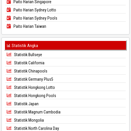
Paito Harian Singapore
Paito Harian Sydney Lotto
Paito Harian Sydney Pools
Paito Harian Taiwan
📊 Statistik Angka
Statistik Bullseye
Statistik California
Statistik Chinapools
Statistik Germany Plus5
Statistik Hongkong Lotto
Statistik Hongkong Pools
Statistik Japan
Statistik Magnum Cambodia
Statistik Mongolia
Statistik North Carolina Day