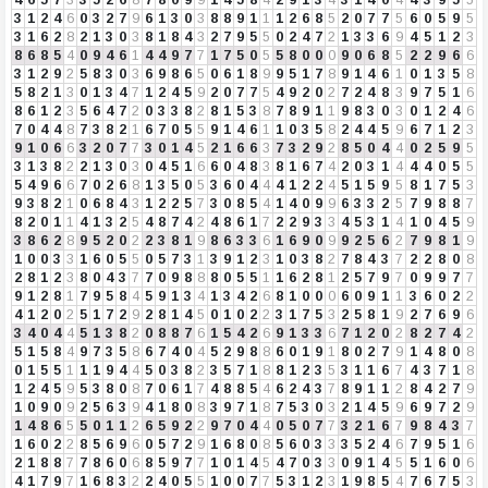
3
1
2
4
6
0
3
2
7
9
6
1
3
0
3
8
8
9
1
1
1
2
6
8
5
2
0
7
7
5
6
0
5
9
5
3
1
6
2
8
2
1
3
0
3
8
1
8
4
3
2
7
9
5
5
0
2
4
7
2
1
3
3
6
9
4
5
1
2
3
8
6
8
5
4
0
9
4
6
1
4
4
9
7
7
1
7
5
0
5
5
8
0
0
0
9
0
6
8
5
2
2
9
6
6
3
1
2
9
2
5
8
3
0
3
6
9
8
6
5
0
6
1
8
9
9
5
1
7
8
9
1
4
6
1
0
1
3
5
8
5
8
2
1
3
0
1
3
4
7
1
2
4
5
9
2
0
7
7
5
4
9
2
0
2
7
2
4
8
3
9
7
5
1
6
8
6
1
2
3
5
6
4
7
2
0
3
3
8
2
8
1
5
3
8
7
8
9
1
1
9
8
3
0
3
0
1
2
4
6
7
0
4
4
8
7
3
8
2
1
6
7
0
5
5
9
1
4
6
1
1
0
3
5
8
2
4
4
5
9
6
7
1
2
3
9
1
0
6
6
3
2
0
7
7
3
0
1
4
5
2
1
6
6
3
7
3
2
9
2
8
5
0
4
4
0
2
5
9
5
3
1
3
8
2
2
1
3
0
3
0
4
5
1
6
6
0
4
8
3
8
1
6
7
4
2
0
3
1
4
4
4
0
5
5
5
4
9
6
6
7
0
2
6
8
1
3
5
0
5
3
6
0
4
4
4
1
2
2
4
5
1
5
9
5
8
1
7
5
3
9
3
8
2
1
0
6
8
4
3
1
2
2
5
7
3
0
8
5
4
1
4
0
9
9
6
3
3
2
5
7
9
8
8
7
8
2
0
1
1
4
1
3
2
5
4
8
7
4
2
4
8
6
1
7
2
2
9
3
3
4
5
3
1
4
1
0
4
5
9
3
8
6
2
8
9
5
2
0
2
2
3
8
1
9
8
6
3
3
6
1
6
9
0
9
9
2
5
6
2
7
9
8
1
9
1
0
0
3
3
1
6
0
5
5
0
5
7
3
1
3
9
1
2
3
1
0
3
8
2
7
8
4
3
7
2
2
8
0
8
2
8
1
2
3
8
0
4
3
7
7
0
9
8
8
8
0
5
5
1
1
6
2
8
1
2
5
7
9
7
0
9
9
7
7
9
1
2
8
1
7
9
5
8
4
5
9
1
3
4
1
3
4
2
6
8
1
0
0
0
6
0
9
1
1
3
6
0
2
2
4
1
2
0
2
5
1
7
2
9
2
8
1
4
5
0
1
0
2
2
3
1
7
5
3
2
5
8
1
9
2
7
6
9
6
3
4
0
4
4
5
1
3
8
2
0
8
8
7
6
1
5
4
2
6
9
1
3
3
6
7
1
2
0
2
8
2
7
4
2
5
1
5
8
4
9
7
3
5
8
6
7
4
0
4
5
2
9
8
8
6
0
1
9
1
8
0
2
7
9
1
4
8
0
8
0
1
5
5
1
1
1
9
4
4
5
0
3
8
2
3
5
7
1
8
8
1
2
3
5
3
1
1
6
7
4
3
7
1
8
1
2
4
5
9
5
3
8
0
8
7
0
6
1
7
4
8
8
5
4
6
2
4
3
7
8
9
1
1
2
8
4
2
7
9
1
0
9
0
9
2
5
6
3
9
4
1
8
0
8
3
9
7
1
8
7
5
3
0
3
2
1
4
5
9
6
9
7
2
9
1
4
8
6
5
5
0
1
1
2
6
5
9
2
2
9
7
0
4
4
0
5
0
7
7
3
2
1
6
7
9
8
4
3
7
1
6
0
2
2
8
5
6
9
6
0
5
7
2
9
1
6
8
0
8
5
6
0
3
3
3
5
2
4
6
7
9
5
1
6
2
1
8
8
7
7
8
6
0
6
8
5
9
7
7
1
0
1
4
5
4
7
0
3
3
0
9
1
4
5
5
1
6
0
6
4
1
7
9
7
1
6
8
3
2
2
4
0
5
5
1
0
0
7
7
5
3
1
2
3
1
9
8
5
4
7
6
7
5
3