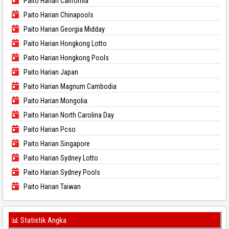
Paito Harian California
Paito Harian Chinapools
Paito Harian Georgia Midday
Paito Harian Hongkong Lotto
Paito Harian Hongkong Pools
Paito Harian Japan
Paito Harian Magnum Cambodia
Paito Harian Mongolia
Paito Harian North Carolina Day
Paito Harian Pcso
Paito Harian Singapore
Paito Harian Sydney Lotto
Paito Harian Sydney Pools
Paito Harian Taiwan
📊 Statistik Angka