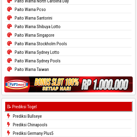
Paito Warna North Carolina Day
Paito Warna Pcso
Paito Warna Santorini
Paito Warna Shibuya Lotto
Paito Warna Singapore
Paito Warna Stockholm Pools
Paito Warna Sydney Lotto
Paito Warna Sydney Pools
Paito Warna Taiwan
📝 Prediksi Togel
Prediksi Bullseye
Prediksi Chinapools
Prediksi Germany Plus5