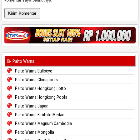
komentar saya berikutnya.
📝 Paito Warna
Paito Warna Bullseye
Paito Warna Chinapools
Paito Warna Hongkong Lotto
Paito Warna Hongkong Pools
Paito Warna Japan
Paito Warna Kimtoto Medan
Paito Warna Magnum Cambodia
Paito Warna Mongolia