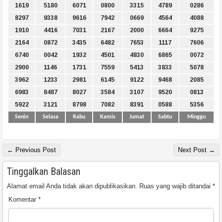
1619
5180
6071
0800
3315
4789
0286
8297
9338
9616
7942
0669
4564
4088
1910
4416
7031
2167
2000
6664
9275
2164
0872
3435
6482
7653
1117
7606
6740
0042
1932
4501
4830
6865
0072
2900
1146
1731
7559
5413
3833
5078
3962
1233
2981
6145
9122
9468
2085
6983
8487
8027
3584
3107
9520
0813
5922
3121
8798
7082
8391
0588
5356
Senin
Selasa
Rabu
Kamis
Jumat
Sabtu
Minggu
← Previous Post
Next Post →
Tinggalkan Balasan
Alamat email Anda tidak akan dipublikasikan.
Ruas yang wajib ditandai
*
Komentar
*