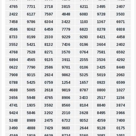
4765
7731
2718
3815
6211
3495
2407
2422
6127
7597
4848
6083
9728
3503
7458
9786
6304
3422
1103
1367
6971
4586
9362
6459
7779
6823
0278
6938
8733
0199
2330
9229
9293
0421
4458
3552
5421
8132
7436
0196
3604
2402
4768
7528
8271
3570
0764
7581
6592
6894
4565
9135
3911
2355
3536
4292
0622
7790
2586
9701
0106
3425
8440
7908
9315
2634
9862
5325
5019
2063
0788
5425
0759
1254
1657
0923
6599
4688
5005
2618
9819
8787
0800
1027
3656
5948
4765
8906
3433
2517
1156
4741
1935
3592
8560
8104
8840
3874
9424
5846
3202
2310
3628
8495
3966
5248
8989
2475
6732
9352
4359
7400
3490
4888
7429
9603
2644
9128
0175
4169
1919
6629
8724
5360
2083
1053