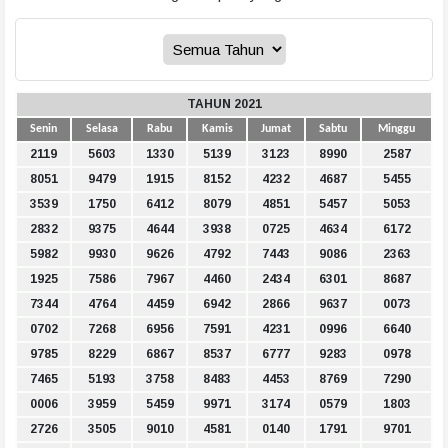
TAHUN 2021
Senin
Selasa
Rabu
Kamis
Jumat
Sabtu
Minggu
2119
5603
1330
5139
3123
8990
2587
8051
9479
1915
8152
4232
4687
5455
3539
1750
6412
8079
4851
5457
5053
2832
9375
4644
3938
0725
4634
6172
5982
9930
9626
4792
7443
9086
2363
1925
7586
7967
4460
2434
6301
8687
7344
4764
4459
6942
2866
9637
0073
0702
7268
6956
7591
4231
0996
6640
9785
8229
6867
8537
6777
9283
0978
7465
5193
3758
8483
4453
8769
7290
0006
3959
5459
9971
3174
0579
1803
2726
3505
9010
4581
0140
1791
9701