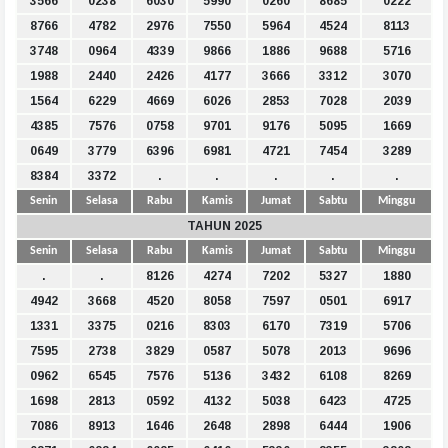
3566
0238
6030
5990
0260
8685
0222
8766
4782
2976
7550
5964
4524
8113
3748
0964
4339
9866
1886
9688
5716
1988
2440
2426
4177
3666
3312
3070
1564
6229
4669
6026
2853
7028
2039
4385
7576
0758
9701
9176
5095
1669
0649
3779
6396
6981
4721
7454
3289
8384
3372
.
.
.
.
.
Senin
Selasa
Rabu
Kamis
Jumat
Sabtu
Minggu
TAHUN 2025
Senin
Selasa
Rabu
Kamis
Jumat
Sabtu
Minggu
.
.
8126
4274
7202
5327
1880
4942
3668
4520
8058
7597
0501
6917
1331
3375
0216
8303
6170
7319
5706
7595
2738
3829
0587
5078
2013
9696
0962
6545
7576
5136
3432
6108
8269
1698
2813
0592
4132
5038
6423
4725
7086
8913
1646
2648
2898
6444
1906