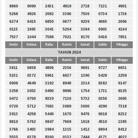
8860
9090
2431
4919
2718
7131
4901
5268
4926
2082
3396
7536
0734
1736
6274
6415
6850
0677
9239
4065
2696
0115
1693
3041
5204
3384
6903
4164
7537
1044
7588
7021
8170
0416
7851
Senin
Selasa
Rabu
Kamis
Jumat
Sabtu
Minggu
TAHUN 2024
Senin
Selasa
Rabu
Kamis
Jumat
Sabtu
Minggu
3811
6658
4806
2356
9891
9727
8651
5231
0372
5961
6637
1390
5428
2259
6908
4649
3192
8940
2314
8382
9147
3258
3053
0490
9996
1754
1731
9325
0472
0700
9330
7130
5732
0350
2695
0720
5712
7063
3089
3600
4290
7318
3913
4258
5440
1670
9476
9618
8232
8810
5762
0847
7669
1618
4510
1385
3766
3403
3984
1315
1412
8804
8412
5535
6378
8360
0132
7444
4171
4022