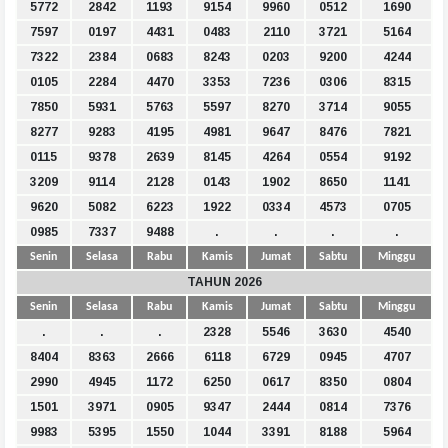
5772
2842
1193
9154
9960
0512
1690
7597
0197
4431
0483
2110
3721
5164
7322
2384
0683
8243
0203
9200
4244
0105
2284
4470
3353
7236
0306
8315
7850
5931
5763
5597
8270
3714
9055
8277
9283
4195
4981
9647
8476
7821
0115
9378
2639
8145
4264
0554
9192
3209
9114
2128
0143
1902
8650
1141
9620
5082
6223
1922
0334
4573
0705
0985
7337
9488
.
.
.
.
Senin
Selasa
Rabu
Kamis
Jumat
Sabtu
Minggu
TAHUN 2026
Senin
Selasa
Rabu
Kamis
Jumat
Sabtu
Minggu
.
.
.
2328
5546
3630
4540
8404
8363
2666
6118
6729
0945
4707
2990
4945
1172
6250
0617
8350
0804
1501
3971
0905
9347
2444
0814
7376
9983
5395
1550
1044
3391
8188
5964