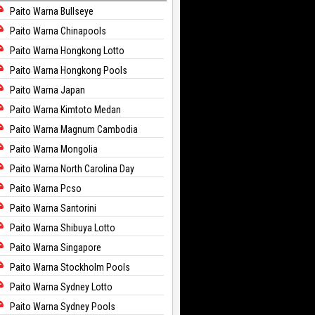
Paito Warna Bullseye
Paito Warna Chinapools
Paito Warna Hongkong Lotto
Paito Warna Hongkong Pools
Paito Warna Japan
Paito Warna Kimtoto Medan
Paito Warna Magnum Cambodia
Paito Warna Mongolia
Paito Warna North Carolina Day
Paito Warna Pcso
Paito Warna Santorini
Paito Warna Shibuya Lotto
Paito Warna Singapore
Paito Warna Stockholm Pools
Paito Warna Sydney Lotto
Paito Warna Sydney Pools