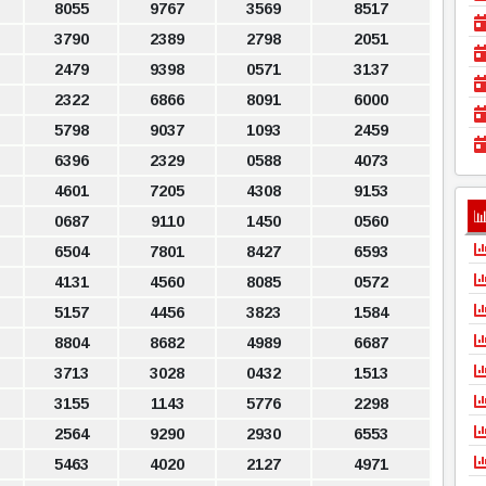
8055
9767
3569
8517
3790
2389
2798
2051
2479
9398
0571
3137
2322
6866
8091
6000
5798
9037
1093
2459
6396
2329
0588
4073
4601
7205
4308
9153
📊
0687
9110
1450
0560
6504
7801
8427
6593
4131
4560
8085
0572
5157
4456
3823
1584
8804
8682
4989
6687
3713
3028
0432
1513
3155
1143
5776
2298
2564
9290
2930
6553
5463
4020
2127
4971