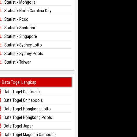
Statistik Mongolia
Statistik North Carolina Day
Statistik Pcso
Statistik Santorini
Statistik Singapore
Statistik Sydney Lotto
Statistik Sydney Pools
Statistik Taiwan
 Data Togel Lengkap
Data Togel California
Data Togel Chinapools
Data Togel Hongkong Lotto
Data Togel Hongkong Pools
Data Togel Japan
Data Togel Magnum Cambodia