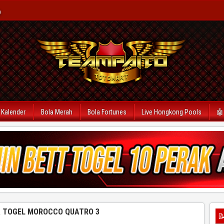
o
Kalender
Bola Merah
Bola Fortunes
Live Hongkong Pools
🤖
 TOGEL MOROCCO QUATRO 3
