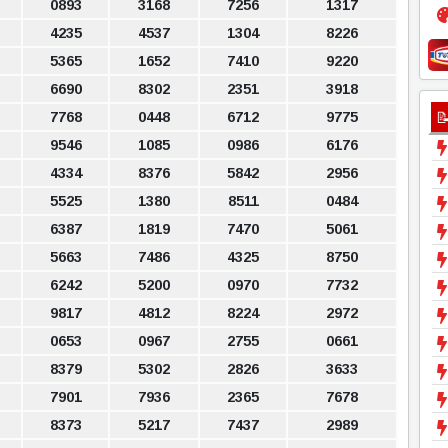
0893
3168
7256
1317
4235
4537
1304
8226
5365
1652
7410
9220
6690
8302
2351
3918
📝
7768
0448
6712
9775
9546
1085
0986
6176
4334
8376
5842
2956
5525
1380
8511
0484
6387
1819
7470
5061
5663
7486
4325
8750
6242
5200
0970
7732
9817
4812
8224
2972
0653
0967
2755
0661
8379
5302
2826
3633
7901
7936
2365
7678
8373
5217
7437
2989