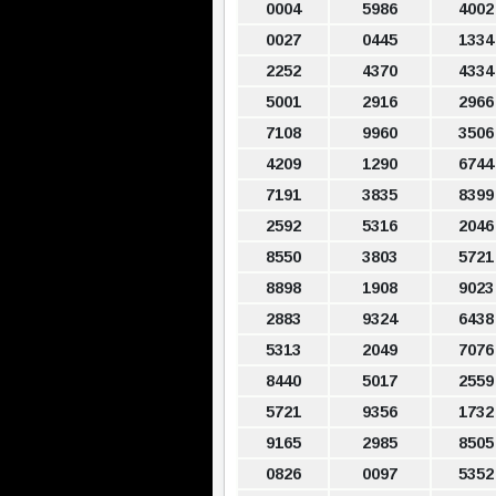
0004
5986
4002
0027
0445
1334
2252
4370
4334
5001
2916
2966
7108
9960
3506
4209
1290
6744
7191
3835
8399
2592
5316
2046
8550
3803
5721
8898
1908
9023
2883
9324
6438
5313
2049
7076
8440
5017
2559
5721
9356
1732
9165
2985
8505
0826
0097
5352