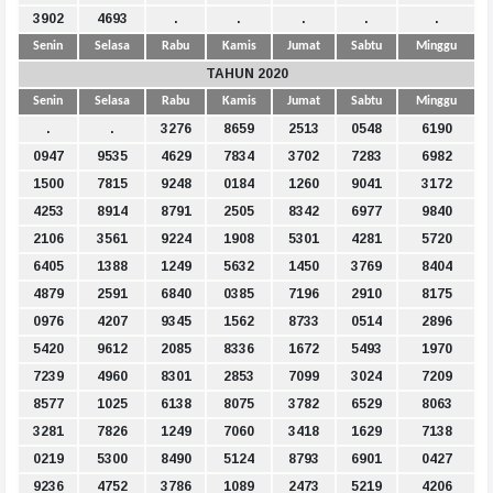
3902
4693
.
.
.
.
.
Senin
Selasa
Rabu
Kamis
Jumat
Sabtu
Minggu
TAHUN 2020
Senin
Selasa
Rabu
Kamis
Jumat
Sabtu
Minggu
.
.
3276
8659
2513
0548
6190
0947
9535
4629
7834
3702
7283
6982
1500
7815
9248
0184
1260
9041
3172
4253
8914
8791
2505
8342
6977
9840
2106
3561
9224
1908
5301
4281
5720
6405
1388
1249
5632
1450
3769
8404
4879
2591
6840
0385
7196
2910
8175
0976
4207
9345
1562
8733
0514
2896
5420
9612
2085
8336
1672
5493
1970
7239
4960
8301
2853
7099
3024
7209
8577
1025
6138
8075
3782
6529
8063
3281
7826
1249
7060
3418
1629
7138
0219
5300
8490
5124
8793
6901
0427
9236
4752
3786
1089
2473
5219
4206