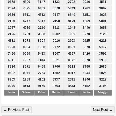
0378
4890
3147
1533
2702
0016
4531
2674
7595
6409
0678
5843
1763
3007
0856
5611
4513
2147
6849
3351
4625
2188
6747
5817
2350
9123
4069
5081
1927
4289
2730
8613
1948
3440
4653
2126
1253
4650
3982
3069
5270
7123
4881
3978
3504
0016
2993
9325
6218
1920
0954
1868
9772
0691
8570
5317
7460
0059
5423
1907
4657
7426
3592
6011
1907
1434
0021
8372
3078
1930
8226
3671
6459
3706
5212
8399
2086
0692
0071
2764
1582
8917
6243
1025
8903
1359
4102
6337
2031
1846
8217
0249
4413
9150
0794
4533
5182
3105
Senin
Selasa
Rabu
Kamis
Jumat
Sabtu
Minggu
← Previous Post
Next Post →