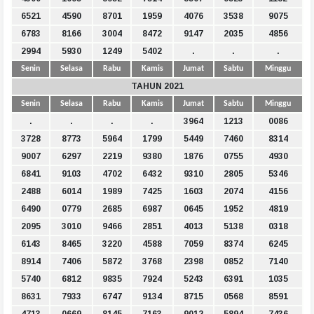
6521
4590
8701
1959
4076
3538
9075
6783
8166
3004
8472
9147
2035
4856
2994
5930
1249
5402
.
.
.
Senin
Selasa
Rabu
Kamis
Jumat
Sabtu
Minggu
TAHUN 2021
Senin
Selasa
Rabu
Kamis
Jumat
Sabtu
Minggu
.
.
.
.
3964
1213
0086
3728
8773
5964
1799
5449
7460
8314
9007
6297
2219
9380
1876
0755
4930
6841
9103
4702
6432
9310
2805
5346
2488
6014
1989
7425
1603
2074
4156
6490
0779
2685
6987
0645
1952
4819
2095
3010
9466
2851
4013
5138
0318
6143
8465
3220
4588
7059
8374
6245
8914
7406
5872
3768
2398
0852
7140
5740
6812
9835
7924
5243
6391
1035
8631
7933
6747
9134
8715
0568
8591
4713
0669
8145
7163
9012
5894
7436