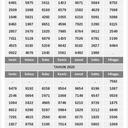
6491
5875
3611
1432
9071
5684
8753
2509
1698
8160
6579
1582
4629
7068
1946
5821
4293
3055
6210
5091
5086
8463
1987
8651
4596
7923
3280
6115
2857
3670
1025
7985
8764
0612
2549
7411
5128
6879
1435
7526
6781
3190
4535
0193
5238
9042
8163
2637
9484
0922
4676
1043
3561
6492
1980
.
Senin
Selasa
Rabu
Kamis
Jumat
Sabtu
Minggu
TAHUN 2023
Senin
Selasa
Rabu
Kamis
Jumat
Sabtu
Minggu
.
.
.
.
.
.
7563
9479
9192
6358
8504
9654
6196
1087
2346
0894
3971
1068
7149
6547
0538
1084
3822
4965
8746
6210
9726
1875
8632
0290
5387
0984
1829
3312
6840
7291
4615
2560
4300
6373
1825
3506
1937
8758
3195
7014
5820
5802
1069