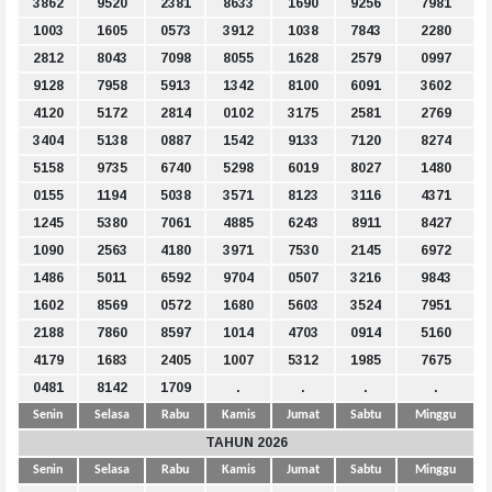
3862
9520
2381
8633
1690
9256
7981
1003
1605
0573
3912
1038
7843
2280
2812
8043
7098
8055
1628
2579
0997
9128
7958
5913
1342
8100
6091
3602
4120
5172
2814
0102
3175
2581
2769
3404
5138
0887
1542
9133
7120
8274
5158
9735
6740
5298
6019
8027
1480
0155
1194
5038
3571
8123
3116
4371
1245
5380
7061
4885
6243
8911
8427
1090
2563
4180
3971
7530
2145
6972
1486
5011
6592
9704
0507
3216
9843
1602
8569
0572
1680
5603
3524
7951
2188
7860
8597
1014
4703
0914
5160
4179
1683
2405
1007
5312
1985
7675
0481
8142
1709
.
.
.
.
Senin
Selasa
Rabu
Kamis
Jumat
Sabtu
Minggu
TAHUN 2026
Senin
Selasa
Rabu
Kamis
Jumat
Sabtu
Minggu