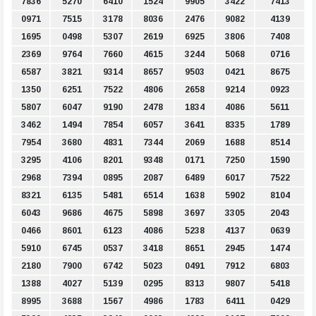
7836
5270
6410
1524
9905
3422
7413
0971
7515
3178
8036
2476
9082
4139
1695
0498
5307
2619
6925
3806
7408
2369
9764
7660
4615
3244
5068
0716
6587
3821
9314
8657
9503
0421
8675
1350
6251
7522
4806
2658
9214
0923
5807
6047
9190
2478
1834
4086
5611
3462
1494
7854
6057
3641
8335
1789
7954
3680
4831
7344
2069
1688
8514
3295
4106
8201
9348
0171
7250
1590
2968
7394
0895
2087
6489
6017
7522
8321
6135
5481
6514
1638
5902
8104
6043
9686
4675
5898
3697
3305
2043
0466
8601
6123
4086
5238
4137
0639
5910
6745
0537
3418
8651
2945
1474
2180
7900
6742
5023
0491
7912
6803
1388
4027
5139
0295
8313
9807
5418
8995
3688
1567
4986
1783
6411
0429