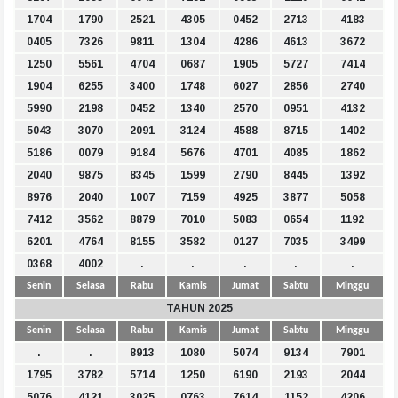
1704
1790
2521
4305
0452
2713
4183
0405
7326
9811
1304
4286
4613
3672
1250
5561
4704
0687
1905
5727
7414
1904
6255
3400
1748
6027
2856
2740
5990
2198
0452
1340
2570
0951
4132
5043
3070
2091
3124
4588
8715
1402
5186
0079
9184
5676
4701
4085
1862
2040
9875
8345
1599
2790
8445
1392
8976
2040
1007
7159
4925
3877
5058
7412
3562
8879
7010
5083
0654
1192
6201
4764
8155
3582
0127
7035
3499
0368
4002
.
.
.
.
.
Senin
Selasa
Rabu
Kamis
Jumat
Sabtu
Minggu
TAHUN 2025
Senin
Selasa
Rabu
Kamis
Jumat
Sabtu
Minggu
.
.
8913
1080
5074
9134
7901
1795
3782
5714
1250
6190
2193
2044
5076
4121
3025
0763
7614
1152
4206