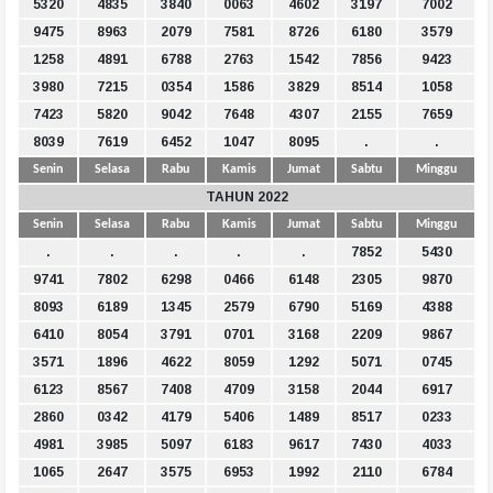
5320
4835
3840
0063
4602
3197
7002
9475
8963
2079
7581
8726
6180
3579
1258
4891
6788
2763
1542
7856
9423
3980
7215
0354
1586
3829
8514
1058
7423
5820
9042
7648
4307
2155
7659
8039
7619
6452
1047
8095
.
.
Senin
Selasa
Rabu
Kamis
Jumat
Sabtu
Minggu
TAHUN 2022
Senin
Selasa
Rabu
Kamis
Jumat
Sabtu
Minggu
.
.
.
.
.
7852
5430
9741
7802
6298
0466
6148
2305
9870
8093
6189
1345
2579
6790
5169
4388
6410
8054
3791
0701
3168
2209
9867
3571
1896
4622
8059
1292
5071
0745
6123
8567
7408
4709
3158
2044
6917
2860
0342
4179
5406
1489
8517
0233
4981
3985
5097
6183
9617
7430
4033
1065
2647
3575
6953
1992
2110
6784