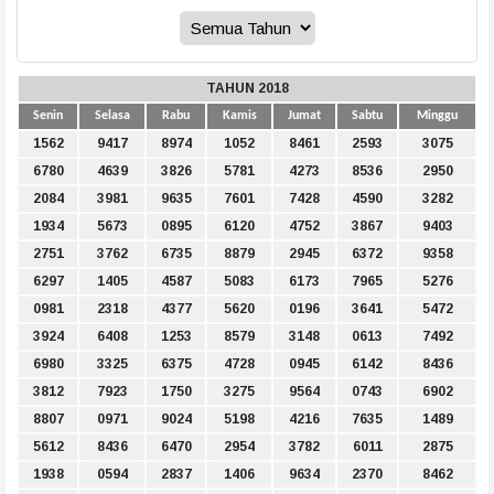
TAHUN 2018
Senin
Selasa
Rabu
Kamis
Jumat
Sabtu
Minggu
1562
9417
8974
1052
8461
2593
3075
6780
4639
3826
5781
4273
8536
2950
2084
3981
9635
7601
7428
4590
3282
1934
5673
0895
6120
4752
3867
9403
2751
3762
6735
8879
2945
6372
9358
6297
1405
4587
5083
6173
7965
5276
0981
2318
4377
5620
0196
3641
5472
3924
6408
1253
8579
3148
0613
7492
6980
3325
6375
4728
0945
6142
8436
3812
7923
1750
3275
9564
0743
6902
8807
0971
9024
5198
4216
7635
1489
5612
8436
6470
2954
3782
6011
2875
1938
0594
2837
1406
9634
2370
8462