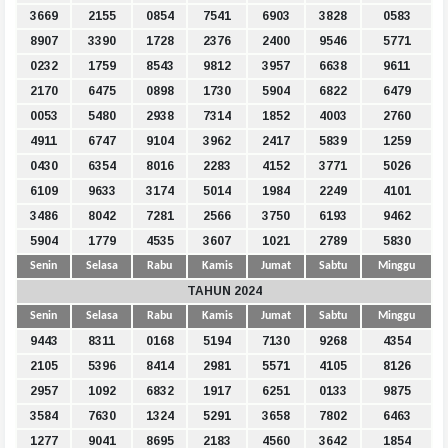
3669
2155
0854
7541
6903
3828
0583
8907
3390
1728
2376
2400
9546
5771
0232
1759
8543
9812
3957
6638
9611
2170
6475
0898
1730
5904
6822
6479
0053
5480
2938
7314
1852
4003
2760
4911
6747
9104
3962
2417
5839
1259
0430
6354
8016
2283
4152
3771
5026
6109
9633
3174
5014
1984
2249
4101
3486
8042
7281
2566
3750
6193
9462
5904
1779
4535
3607
1021
2789
5830
Senin
Selasa
Rabu
Kamis
Jumat
Sabtu
Minggu
TAHUN 2024
Senin
Selasa
Rabu
Kamis
Jumat
Sabtu
Minggu
9443
8311
0168
5194
7130
9268
4354
2105
5396
8414
2981
5571
4105
8126
2957
1092
6832
1917
6251
0133
9875
3584
7630
1324
5291
3658
7802
6463
1277
9041
8695
2183
4560
3642
1854