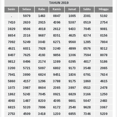
TAHUN 2019
Senin
Selasa
Rabu
Kamis
Jumat
Sabtu
Minggu
.
5979
1463
0847
1005
2381
5192
7410
2630
2915
4396
5387
0519
2754
3829
9506
4018
2612
9433
7045
9081
8654
2316
9687
8351
4625
6374
0156
7092
5249
3043
6271
9560
1285
7804
4621
6031
7928
3240
4899
0576
9312
8407
7625
4193
9856
1306
7594
8078
9812
0496
2174
1389
0295
4017
5186
3200
5721
5097
6802
9173
3548
2065
7941
3890
6824
9451
1836
0791
7634
5860
4157
1296
3788
9175
1860
4615
1073
3987
8604
2365
3897
0513
2478
1862
5243
7045
0921
6829
3166
1250
4093
1487
8230
4395
9801
5047
2483
6815
5320
7896
6172
2540
9628
3067
2753
4509
3418
1230
6855
7346
5239