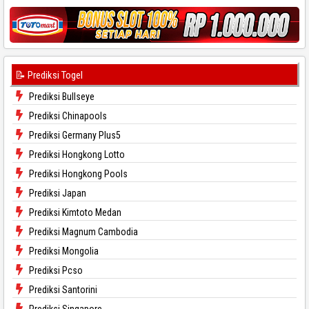
📝 Prediksi Togel
Prediksi Bullseye
Prediksi Chinapools
Prediksi Germany Plus5
Prediksi Hongkong Lotto
Prediksi Hongkong Pools
Prediksi Japan
Prediksi Kimtoto Medan
Prediksi Magnum Cambodia
Prediksi Mongolia
Prediksi Pcso
Prediksi Santorini
Prediksi Singapore