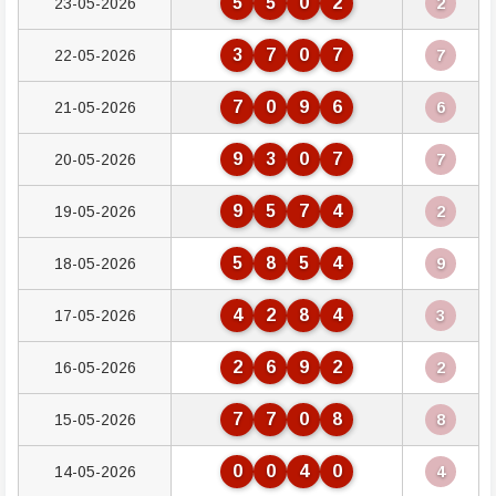
5
5
0
2
23-05-2026
2
3
7
0
7
22-05-2026
7
7
0
9
6
21-05-2026
6
9
3
0
7
20-05-2026
7
9
5
7
4
19-05-2026
2
5
8
5
4
18-05-2026
9
4
2
8
4
17-05-2026
3
2
6
9
2
16-05-2026
2
7
7
0
8
15-05-2026
8
0
0
4
0
14-05-2026
4