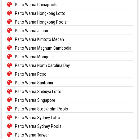
Paito Warna Chinapools
Paito Warna Hongkong Lotto
Paito Warna Hongkong Pools
Paito Warna Japan
Paito Warna Kimtoto Medan
Paito Warna Magnum Cambodia
Paito Warna Mongolia
Paito Warna North Carolina Day
Paito Warna Pcso
Paito Warna Santorini
Paito Warna Shibuya Lotto
Paito Warna Singapore
Paito Warna Stockholm Pools
Paito Warna Sydney Lotto
Paito Warna Sydney Pools
Paito Warna Taiwan