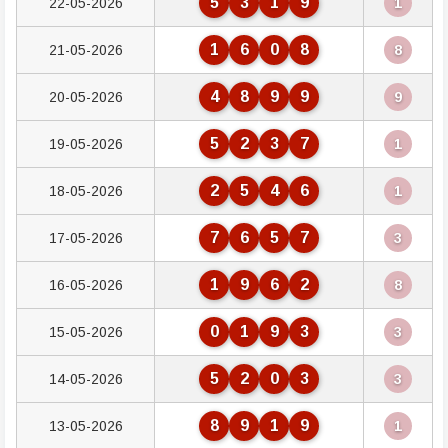
5
3
1
9
22-05-2026
1
1
6
0
8
21-05-2026
8
4
8
9
9
20-05-2026
9
5
2
3
7
19-05-2026
1
2
5
4
6
18-05-2026
1
7
6
5
7
17-05-2026
3
1
9
6
2
16-05-2026
8
0
1
9
3
15-05-2026
3
5
2
0
3
14-05-2026
3
8
9
1
9
13-05-2026
1