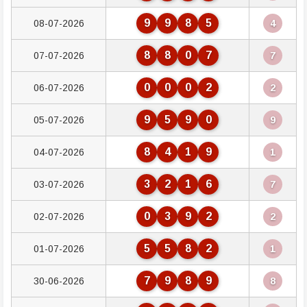
9
9
8
5
08-07-2026
4
8
8
0
7
07-07-2026
7
0
0
0
2
06-07-2026
2
9
5
9
0
05-07-2026
9
8
4
1
9
04-07-2026
1
3
2
1
6
03-07-2026
7
0
3
9
2
02-07-2026
2
5
5
8
2
01-07-2026
1
7
9
8
9
30-06-2026
8