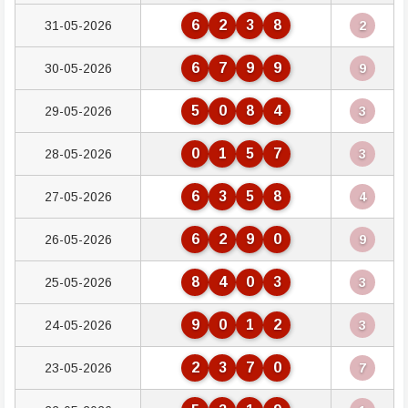
6
2
3
8
31-05-2026
2
6
7
9
9
30-05-2026
9
5
0
8
4
29-05-2026
3
0
1
5
7
28-05-2026
3
6
3
5
8
27-05-2026
4
6
2
9
0
26-05-2026
9
8
4
0
3
25-05-2026
3
9
0
1
2
24-05-2026
3
2
3
7
0
23-05-2026
7