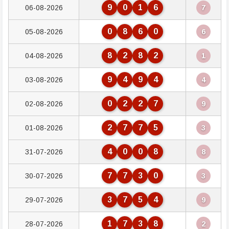
9
0
1
6
06-08-2026
7
0
8
6
0
05-08-2026
6
8
2
8
2
04-08-2026
1
9
4
9
4
03-08-2026
4
0
2
2
7
02-08-2026
9
2
7
7
5
01-08-2026
3
4
0
0
8
31-07-2026
8
7
7
3
0
30-07-2026
3
3
7
5
4
29-07-2026
9
1
7
3
8
28-07-2026
2