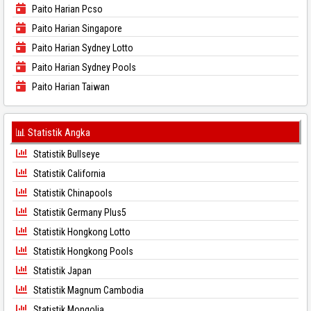
Paito Harian Pcso
Paito Harian Singapore
Paito Harian Sydney Lotto
Paito Harian Sydney Pools
Paito Harian Taiwan
📊 Statistik Angka
Statistik Bullseye
Statistik California
Statistik Chinapools
Statistik Germany Plus5
Statistik Hongkong Lotto
Statistik Hongkong Pools
Statistik Japan
Statistik Magnum Cambodia
Statistik Mongolia