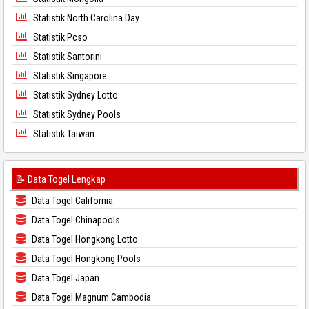
Statistik North Carolina Day
Statistik Pcso
Statistik Santorini
Statistik Singapore
Statistik Sydney Lotto
Statistik Sydney Pools
Statistik Taiwan
📝 Data Togel Lengkap
Data Togel California
Data Togel Chinapools
Data Togel Hongkong Lotto
Data Togel Hongkong Pools
Data Togel Japan
Data Togel Magnum Cambodia