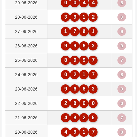
0
0
4
4
29-06-2026
8
3
9
1
2
28-06-2026
3
1
7
8
1
27-06-2026
9
9
9
6
3
26-06-2026
9
8
9
9
7
25-06-2026
7
0
2
1
7
24-06-2026
8
9
6
6
3
23-06-2026
9
2
8
0
0
22-06-2026
0
4
8
2
5
21-06-2026
7
4
9
1
7
20-06-2026
8