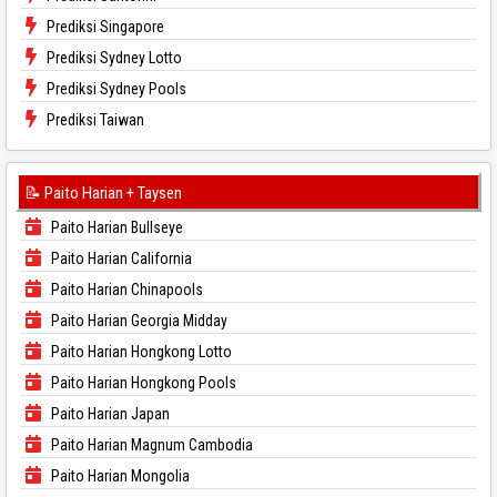
Prediksi Singapore
Prediksi Sydney Lotto
Prediksi Sydney Pools
Prediksi Taiwan
📝 Paito Harian + Taysen
Paito Harian Bullseye
Paito Harian California
Paito Harian Chinapools
Paito Harian Georgia Midday
Paito Harian Hongkong Lotto
Paito Harian Hongkong Pools
Paito Harian Japan
Paito Harian Magnum Cambodia
Paito Harian Mongolia