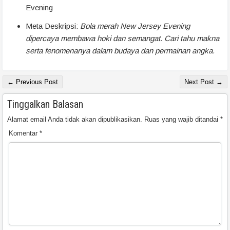
Evening
Meta Deskripsi:
Bola merah New Jersey Evening
dipercaya membawa hoki dan semangat. Cari tahu makna
serta fenomenanya dalam budaya dan permainan angka.
← Previous Post
Next Post →
Tinggalkan Balasan
Alamat email Anda tidak akan dipublikasikan.
Ruas yang wajib ditandai
*
Komentar
*