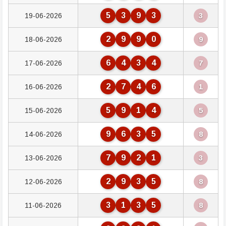
5
3
9
3
19-06-2026
3
2
9
9
0
18-06-2026
9
6
4
3
4
17-06-2026
7
2
7
4
6
16-06-2026
1
5
9
1
4
15-06-2026
5
9
6
3
5
14-06-2026
8
7
9
2
1
13-06-2026
3
2
9
3
5
12-06-2026
8
3
1
3
5
11-06-2026
8