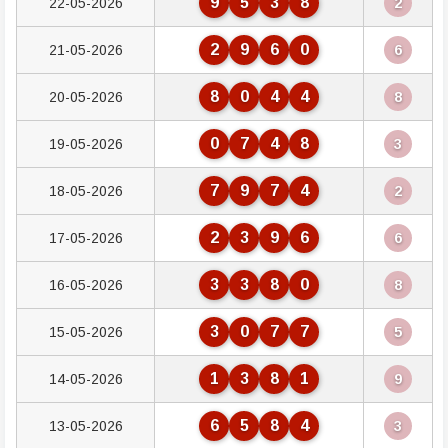
9
5
3
8
22-05-2026
2
2
9
6
0
21-05-2026
6
8
0
4
4
20-05-2026
8
0
7
4
8
19-05-2026
3
7
9
7
4
18-05-2026
2
2
3
9
6
17-05-2026
6
3
3
8
0
16-05-2026
8
3
0
7
7
15-05-2026
5
1
3
8
1
14-05-2026
9
6
5
8
4
13-05-2026
3