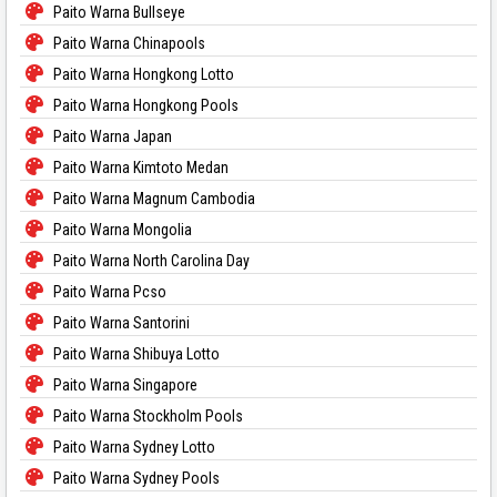
Paito Warna Bullseye
Paito Warna Chinapools
Paito Warna Hongkong Lotto
Paito Warna Hongkong Pools
Paito Warna Japan
Paito Warna Kimtoto Medan
Paito Warna Magnum Cambodia
Paito Warna Mongolia
Paito Warna North Carolina Day
Paito Warna Pcso
Paito Warna Santorini
Paito Warna Shibuya Lotto
Paito Warna Singapore
Paito Warna Stockholm Pools
Paito Warna Sydney Lotto
Paito Warna Sydney Pools