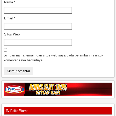
Nama
*
Email
*
Situs Web
Simpan nama, email, dan situs web saya pada peramban ini untuk
komentar saya berikutnya.
📝 Paito Warna