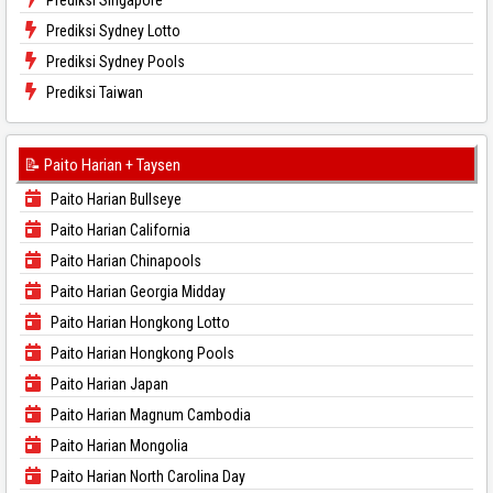
Prediksi Sydney Lotto
Prediksi Sydney Pools
Prediksi Taiwan
📝 Paito Harian + Taysen
Paito Harian Bullseye
Paito Harian California
Paito Harian Chinapools
Paito Harian Georgia Midday
Paito Harian Hongkong Lotto
Paito Harian Hongkong Pools
Paito Harian Japan
Paito Harian Magnum Cambodia
Paito Harian Mongolia
Paito Harian North Carolina Day