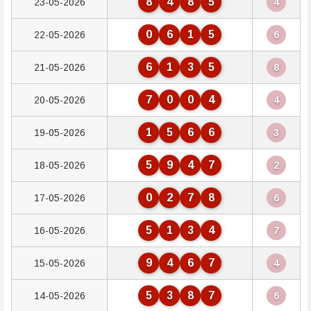
8
4
8
5
23-05-2026
4
0
6
1
5
22-05-2026
6
6
1
3
5
21-05-2026
8
7
0
0
4
20-05-2026
4
1
5
6
6
19-05-2026
3
5
9
4
7
18-05-2026
2
0
2
7
8
17-05-2026
6
5
1
3
4
16-05-2026
7
9
4
6
7
15-05-2026
4
5
3
8
7
14-05-2026
6