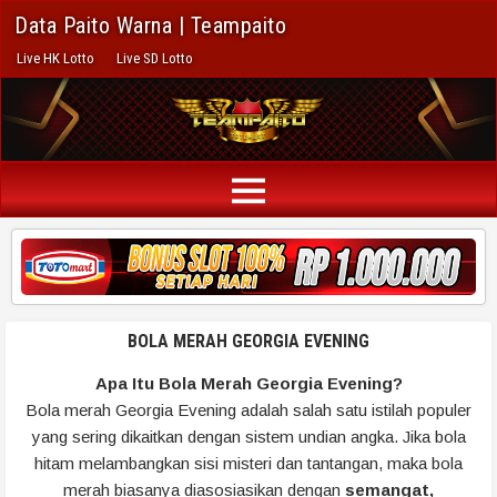
Data Paito Warna | Teampaito
Live HK Lotto
Live SD Lotto
BOLA MERAH GEORGIA EVENING
Apa Itu Bola Merah Georgia Evening?
Bola merah Georgia Evening adalah salah satu istilah populer
yang sering dikaitkan dengan sistem undian angka. Jika bola
hitam melambangkan sisi misteri dan tantangan, maka bola
merah biasanya diasosiasikan dengan
semangat,