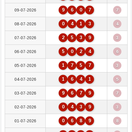
9
6
0
7
09-07-2026
7
0
4
1
3
08-07-2026
4
2
5
3
9
07-07-2026
3
5
0
2
4
06-07-2026
6
1
7
5
7
05-07-2026
3
1
6
4
1
04-07-2026
5
9
6
7
9
03-07-2026
7
0
4
3
9
02-07-2026
3
0
6
8
9
01-07-2026
8