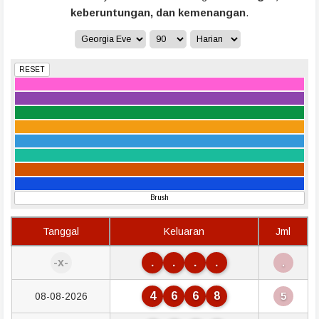
keberuntungan, dan kemenangan
.
RESET
Brush
Tanggal
Keluaran
Jml
-x-
.
.
.
.
.
4
6
6
8
08-08-2026
5