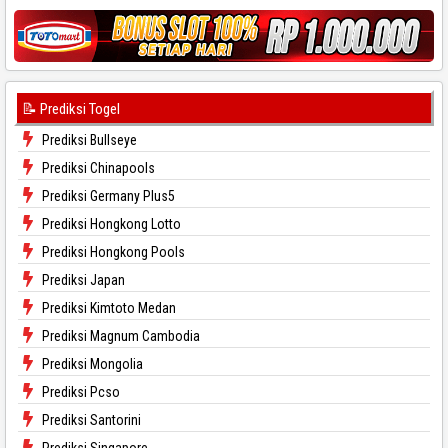
📝 Prediksi Togel
Prediksi Bullseye
Prediksi Chinapools
Prediksi Germany Plus5
Prediksi Hongkong Lotto
Prediksi Hongkong Pools
Prediksi Japan
Prediksi Kimtoto Medan
Prediksi Magnum Cambodia
Prediksi Mongolia
Prediksi Pcso
Prediksi Santorini
Prediksi Singapore