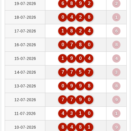
6
8
9
2
19-07-2026
2
0
4
2
8
18-07-2026
1
1
8
2
4
17-07-2026
6
0
7
8
0
16-07-2026
8
1
9
0
4
15-07-2026
4
7
7
5
7
14-07-2026
3
0
9
9
8
13-07-2026
8
7
7
9
0
12-07-2026
9
4
3
1
0
11-07-2026
1
8
4
8
1
10-07-2026
9