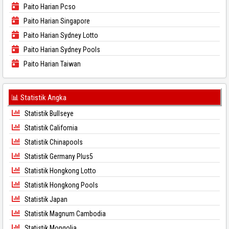
Paito Harian Pcso
Paito Harian Singapore
Paito Harian Sydney Lotto
Paito Harian Sydney Pools
Paito Harian Taiwan
📊 Statistik Angka
Statistik Bullseye
Statistik California
Statistik Chinapools
Statistik Germany Plus5
Statistik Hongkong Lotto
Statistik Hongkong Pools
Statistik Japan
Statistik Magnum Cambodia
Statistik Mongolia