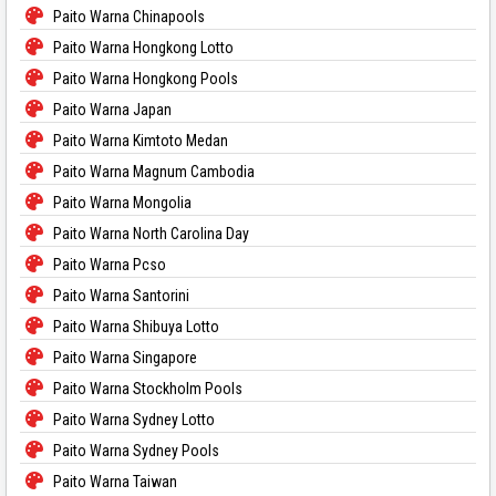
Paito Warna Chinapools
Paito Warna Hongkong Lotto
Paito Warna Hongkong Pools
Paito Warna Japan
Paito Warna Kimtoto Medan
Paito Warna Magnum Cambodia
Paito Warna Mongolia
Paito Warna North Carolina Day
Paito Warna Pcso
Paito Warna Santorini
Paito Warna Shibuya Lotto
Paito Warna Singapore
Paito Warna Stockholm Pools
Paito Warna Sydney Lotto
Paito Warna Sydney Pools
Paito Warna Taiwan