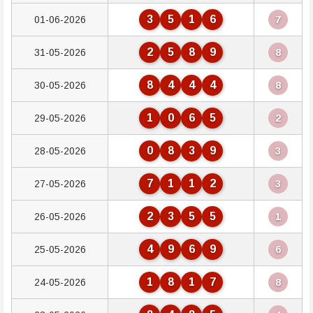
3
5
1
6
01-06-2026
7
2
5
8
9
31-05-2026
8
8
4
4
4
30-05-2026
8
1
0
6
5
29-05-2026
2
0
8
3
9
28-05-2026
3
7
1
1
2
27-05-2026
3
2
3
5
5
26-05-2026
1
4
9
6
9
25-05-2026
6
1
8
1
7
24-05-2026
8