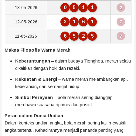
0
5
1
1
13-05-2026
2
3
1
6
1
12-05-2026
7
6
5
2
5
11-05-2026
7
Makna Filosofis Warna Merah
Keberuntungan
– dalam budaya Tionghoa, merah selalu
dikaitkan dengan hoki dan rezeki.
Kekuatan & Energi
– warna merah melambangkan api,
keberanian, dan semangat hidup.
Simbol Perayaan
– bola merah sering dianggap
membawa suasana optimis dan positif.
Peran dalam Dunia Undian
Dalam konteks undian angka, bola merah sering kali mewakili
angka tertentu. Kehadirannya menjadi penanda penting yang