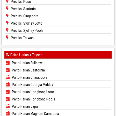
Prediksi Pcso
Prediksi Santorini
Prediksi Singapore
Prediksi Sydney Lotto
Prediksi Sydney Pools
Prediksi Taiwan
📝 Paito Harian + Taysen
Paito Harian Bullseye
Paito Harian California
Paito Harian Chinapools
Paito Harian Georgia Midday
Paito Harian Hongkong Lotto
Paito Harian Hongkong Pools
Paito Harian Japan
Paito Harian Magnum Cambodia