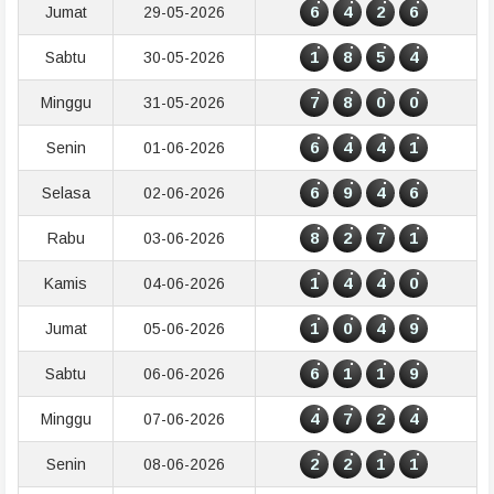
6
4
2
6
Jumat
29-05-2026
1
8
5
4
Sabtu
30-05-2026
7
8
0
0
Minggu
31-05-2026
6
4
4
1
Senin
01-06-2026
6
9
4
6
Selasa
02-06-2026
8
2
7
1
Rabu
03-06-2026
1
4
4
0
Kamis
04-06-2026
1
0
4
9
Jumat
05-06-2026
6
1
1
9
Sabtu
06-06-2026
4
7
2
4
Minggu
07-06-2026
2
2
1
1
Senin
08-06-2026