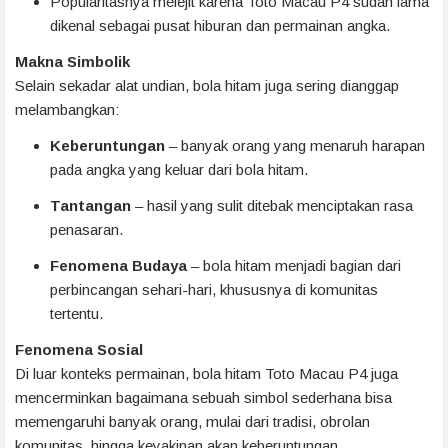
Popularitasnya melejit karena Toto Macau P4 sudah lama
dikenal sebagai pusat hiburan dan permainan angka.
Makna Simbolik
Selain sekadar alat undian, bola hitam juga sering dianggap
melambangkan:
Keberuntungan
– banyak orang yang menaruh harapan
pada angka yang keluar dari bola hitam.
Tantangan
– hasil yang sulit ditebak menciptakan rasa
penasaran.
Fenomena Budaya
– bola hitam menjadi bagian dari
perbincangan sehari-hari, khususnya di komunitas
tertentu.
Fenomena Sosial
Di luar konteks permainan, bola hitam Toto Macau P4 juga
mencerminkan bagaimana sebuah simbol sederhana bisa
memengaruhi banyak orang, mulai dari tradisi, obrolan
komunitas, hingga keyakinan akan keberuntungan.