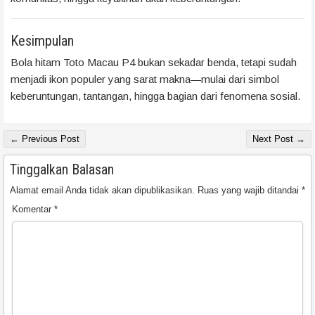
Kesimpulan
Bola hitam Toto Macau P4 bukan sekadar benda, tetapi sudah
menjadi ikon populer yang sarat makna—mulai dari simbol
keberuntungan, tantangan, hingga bagian dari fenomena sosial.
← Previous Post
Next Post →
Tinggalkan Balasan
Alamat email Anda tidak akan dipublikasikan.
Ruas yang wajib ditandai
*
Komentar
*