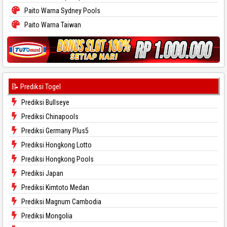
Paito Warna Sydney Pools
Paito Warna Taiwan
📝 Prediksi Togel
Prediksi Bullseye
Prediksi Chinapools
Prediksi Germany Plus5
Prediksi Hongkong Lotto
Prediksi Hongkong Pools
Prediksi Japan
Prediksi Kimtoto Medan
Prediksi Magnum Cambodia
Prediksi Mongolia