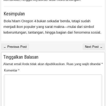
Kesimpulan
Bola hitam Oregon 4 bukan sekadar benda, tetapi sudah
menjadi ikon populer yang sarat makna—mulai dari simbol
keberuntungan, tantangan, hingga bagian dari fenomena sosial.
← Previous Post
Next Post →
Tinggalkan Balasan
Alamat email Anda tidak akan dipublikasikan.
Ruas yang wajib ditandai
*
Komentar
*