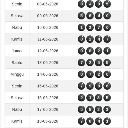
8
4
9
5
Senin
08-06-2026
5
6
4
0
Selasa
09-06-2026
1
3
7
0
Rabu
10-06-2026
8
2
4
7
Kamis
11-06-2026
0
8
2
1
Jumat
12-06-2026
7
2
5
5
Sabtu
13-06-2026
0
7
2
6
Minggu
14-06-2026
7
9
8
6
Senin
15-06-2026
2
1
3
5
Selasa
16-06-2026
5
8
3
3
Rabu
17-06-2026
7
8
4
1
Kamis
18-06-2026