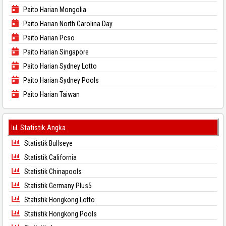
Paito Harian Mongolia
Paito Harian North Carolina Day
Paito Harian Pcso
Paito Harian Singapore
Paito Harian Sydney Lotto
Paito Harian Sydney Pools
Paito Harian Taiwan
📊 Statistik Angka
Statistik Bullseye
Statistik California
Statistik Chinapools
Statistik Germany Plus5
Statistik Hongkong Lotto
Statistik Hongkong Pools