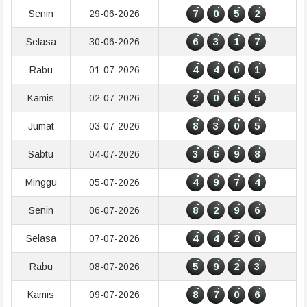
7
0
5
2
Senin
29-06-2026
6
3
1
7
Selasa
30-06-2026
4
4
0
1
Rabu
01-07-2026
2
0
6
5
Kamis
02-07-2026
8
3
0
5
Jumat
03-07-2026
3
6
9
8
Sabtu
04-07-2026
4
9
7
4
Minggu
05-07-2026
8
2
9
6
Senin
06-07-2026
4
4
2
0
Selasa
07-07-2026
5
9
2
3
Rabu
08-07-2026
8
7
0
6
Kamis
09-07-2026