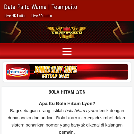
Data Paito Warna | Teampaito
Live HK Lotto
Live SD Lotto
BOLA HITAM LYON
Apa Itu Bola Hitam Lyon?
Bagi sebagian orang, istilah
bola hitam Lyon
identik dengan
dunia angka dan undian. Bola hitam ini menjadi simbol dalam
sistem penarikan nomor yang banyak dikenal di kalangan
pemain.