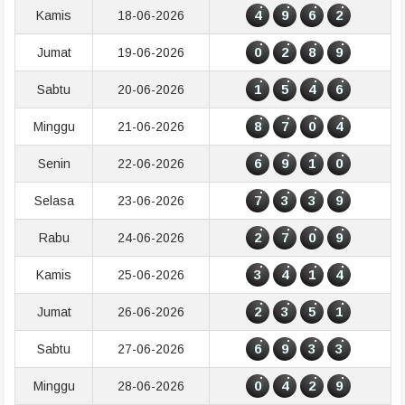
4
9
6
2
Kamis
18-06-2026
0
2
8
9
Jumat
19-06-2026
1
5
4
6
Sabtu
20-06-2026
8
7
0
4
Minggu
21-06-2026
6
9
1
0
Senin
22-06-2026
7
3
3
9
Selasa
23-06-2026
2
7
0
9
Rabu
24-06-2026
3
4
1
4
Kamis
25-06-2026
2
3
5
1
Jumat
26-06-2026
6
9
3
3
Sabtu
27-06-2026
0
4
2
9
Minggu
28-06-2026