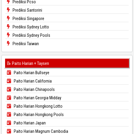
Prediksi Pcso
Prediksi Santorini
Prediksi Singapore
Prediksi Sydney Lotto
Prediksi Sydney Pools
Prediksi Taiwan
📝 Paito Harian + Taysen
Paito Harian Bullseye
Paito Harian California
Paito Harian Chinapools
Paito Harian Georgia Midday
Paito Harian Hongkong Lotto
Paito Harian Hongkong Pools
Paito Harian Japan
Paito Harian Magnum Cambodia