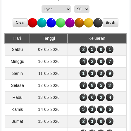
:
Clear
Brush
Hari
Tanggl
Keluaran
2
5
0
1
Sabtu
09-05-2026
4
2
0
7
Minggu
10-05-2026
1
1
3
9
Senin
11-05-2026
7
8
5
3
Selasa
12-05-2026
9
6
2
4
Rabu
13-05-2026
5
3
8
6
Kamis
14-05-2026
2
1
0
5
Jumat
15-05-2026