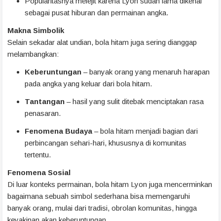
Popularitasnya melejit karena Lyon sudah lama dikenal
sebagai pusat hiburan dan permainan angka.
Makna Simbolik
Selain sekadar alat undian, bola hitam juga sering dianggap
melambangkan:
Keberuntungan
– banyak orang yang menaruh harapan
pada angka yang keluar dari bola hitam.
Tantangan
– hasil yang sulit ditebak menciptakan rasa
penasaran.
Fenomena Budaya
– bola hitam menjadi bagian dari
perbincangan sehari-hari, khususnya di komunitas
tertentu.
Fenomena Sosial
Di luar konteks permainan, bola hitam Lyon juga mencerminkan
bagaimana sebuah simbol sederhana bisa memengaruhi
banyak orang, mulai dari tradisi, obrolan komunitas, hingga
keyakinan akan keberuntungan.