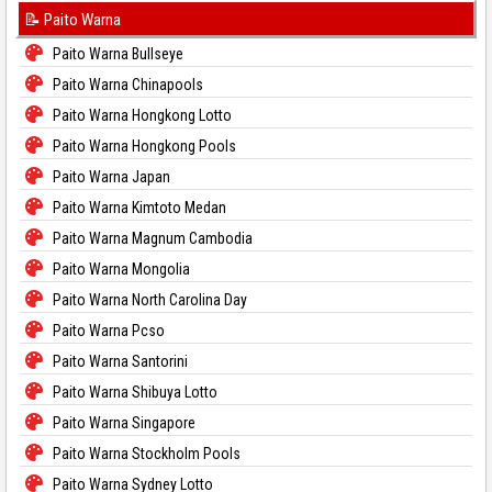
📝 Paito Warna
Paito Warna Bullseye
Paito Warna Chinapools
Paito Warna Hongkong Lotto
Paito Warna Hongkong Pools
Paito Warna Japan
Paito Warna Kimtoto Medan
Paito Warna Magnum Cambodia
Paito Warna Mongolia
Paito Warna North Carolina Day
Paito Warna Pcso
Paito Warna Santorini
Paito Warna Shibuya Lotto
Paito Warna Singapore
Paito Warna Stockholm Pools
Paito Warna Sydney Lotto