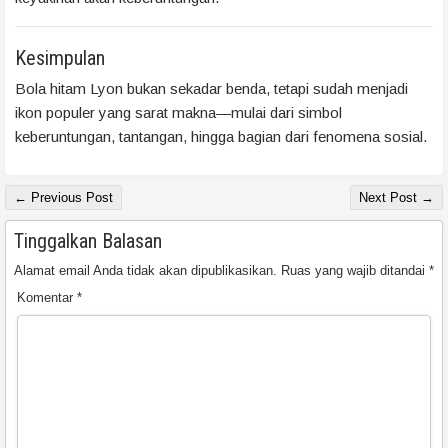
Kesimpulan
Bola hitam Lyon bukan sekadar benda, tetapi sudah menjadi
ikon populer yang sarat makna—mulai dari simbol
keberuntungan, tantangan, hingga bagian dari fenomena sosial.
← Previous Post
Next Post →
Tinggalkan Balasan
Alamat email Anda tidak akan dipublikasikan.
Ruas yang wajib ditandai
*
Komentar
*