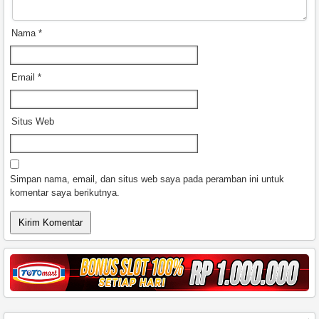
Nama
*
Email
*
Situs Web
Simpan nama, email, dan situs web saya pada peramban ini untuk
komentar saya berikutnya.