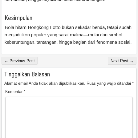
Kesimpulan
Bola hitam Hongkong Lotto bukan sekadar benda, tetapi sudah
menjadi ikon populer yang sarat makna—mulai dari simbol
keberuntungan, tantangan, hingga bagian dari fenomena sosial.
← Previous Post
Next Post →
Tinggalkan Balasan
Alamat email Anda tidak akan dipublikasikan.
Ruas yang wajib ditandai
*
Komentar
*