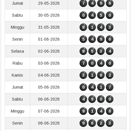
7
4
9
6
Jumat
29-05-2026
0
4
5
0
Sabtu
30-05-2026
8
1
4
3
Minggu
31-05-2026
5
4
9
6
Senin
01-06-2026
8
5
3
4
Selasa
02-06-2026
7
0
4
0
Rabu
03-06-2026
3
1
6
2
Kamis
04-06-2026
0
4
1
7
Jumat
05-06-2026
4
9
0
0
Sabtu
06-06-2026
9
1
4
8
Minggu
07-06-2026
9
6
2
3
Senin
08-06-2026