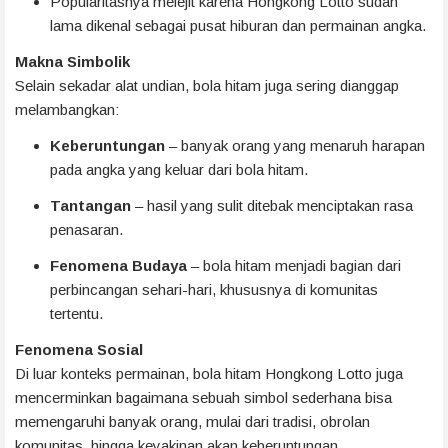
Popularitasnya melejit karena Hongkong Lotto sudah
lama dikenal sebagai pusat hiburan dan permainan angka.
Makna Simbolik
Selain sekadar alat undian, bola hitam juga sering dianggap
melambangkan:
Keberuntungan
– banyak orang yang menaruh harapan
pada angka yang keluar dari bola hitam.
Tantangan
– hasil yang sulit ditebak menciptakan rasa
penasaran.
Fenomena Budaya
– bola hitam menjadi bagian dari
perbincangan sehari-hari, khususnya di komunitas
tertentu.
Fenomena Sosial
Di luar konteks permainan, bola hitam Hongkong Lotto juga
mencerminkan bagaimana sebuah simbol sederhana bisa
memengaruhi banyak orang, mulai dari tradisi, obrolan
komunitas, hingga keyakinan akan keberuntungan.