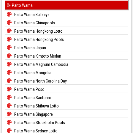
📝 Paito Warna
Paito Warna Bullseye
Paito Warna Chinapools
Paito Warna Hongkong Lotto
Paito Warna Hongkong Pools
Paito Warna Japan
Paito Warna Kimtoto Medan
Paito Warna Magnum Cambodia
Paito Warna Mongolia
Paito Warna North Carolina Day
Paito Warna Pcso
Paito Warna Santorini
Paito Warna Shibuya Lotto
Paito Warna Singapore
Paito Warna Stockholm Pools
Paito Warna Sydney Lotto