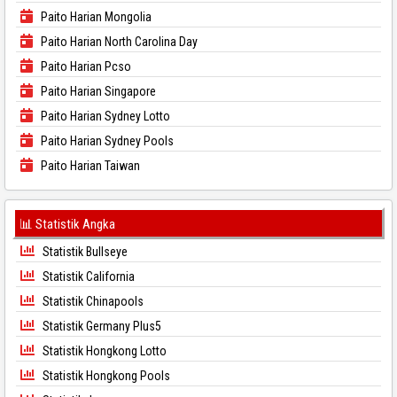
Paito Harian Mongolia
Paito Harian North Carolina Day
Paito Harian Pcso
Paito Harian Singapore
Paito Harian Sydney Lotto
Paito Harian Sydney Pools
Paito Harian Taiwan
📊 Statistik Angka
Statistik Bullseye
Statistik California
Statistik Chinapools
Statistik Germany Plus5
Statistik Hongkong Lotto
Statistik Hongkong Pools