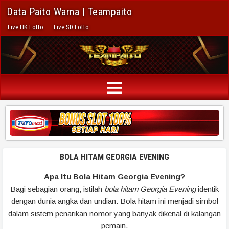
Data Paito Warna | Teampaito
Live HK Lotto
Live SD Lotto
BOLA HITAM GEORGIA EVENING
Apa Itu Bola Hitam Georgia Evening?
Bagi sebagian orang, istilah
bola hitam Georgia Evening
identik
dengan dunia angka dan undian. Bola hitam ini menjadi simbol
dalam sistem penarikan nomor yang banyak dikenal di kalangan
pemain.