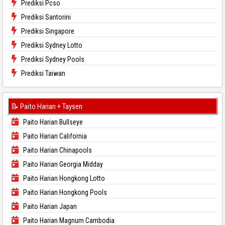
Prediksi Pcso
Prediksi Santorini
Prediksi Singapore
Prediksi Sydney Lotto
Prediksi Sydney Pools
Prediksi Taiwan
📝 Paito Harian + Taysen
Paito Harian Bullseye
Paito Harian California
Paito Harian Chinapools
Paito Harian Georgia Midday
Paito Harian Hongkong Lotto
Paito Harian Hongkong Pools
Paito Harian Japan
Paito Harian Magnum Cambodia