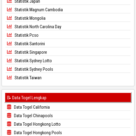
Statistik Japan
Statistik Magnum Cambodia
Statistik Mongolia
Statistik North Carolina Day
Statistik Pcso
Statistik Santorini
Statistik Singapore
Statistik Sydney Lotto
Statistik Sydney Pools
Statistik Taiwan
📝 Data Togel Lengkap
Data Togel California
Data Togel Chinapools
Data Togel Hongkong Lotto
Data Togel Hongkong Pools