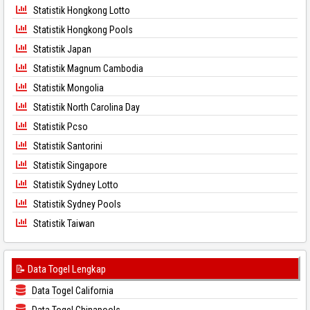
Statistik Hongkong Lotto
Statistik Hongkong Pools
Statistik Japan
Statistik Magnum Cambodia
Statistik Mongolia
Statistik North Carolina Day
Statistik Pcso
Statistik Santorini
Statistik Singapore
Statistik Sydney Lotto
Statistik Sydney Pools
Statistik Taiwan
📝 Data Togel Lengkap
Data Togel California
Data Togel Chinapools