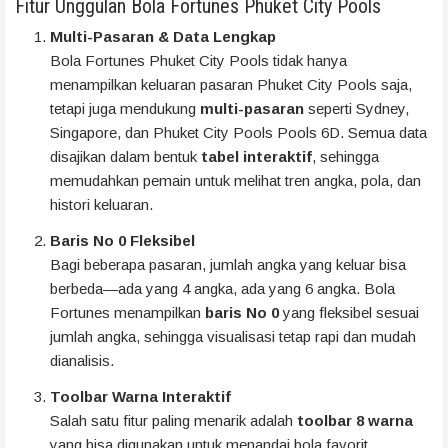
Fitur Unggulan Bola Fortunes Phuket City Pools
Multi-Pasaran & Data Lengkap
Bola Fortunes Phuket City Pools tidak hanya
menampilkan keluaran pasaran Phuket City Pools saja,
tetapi juga mendukung
multi-pasaran
seperti Sydney,
Singapore, dan Phuket City Pools Pools 6D. Semua data
disajikan dalam bentuk
tabel interaktif
, sehingga
memudahkan pemain untuk melihat tren angka, pola, dan
histori keluaran.
Baris No 0 Fleksibel
Bagi beberapa pasaran, jumlah angka yang keluar bisa
berbeda—ada yang 4 angka, ada yang 6 angka. Bola
Fortunes menampilkan
baris No 0
yang fleksibel sesuai
jumlah angka, sehingga visualisasi tetap rapi dan mudah
dianalisis.
Toolbar Warna Interaktif
Salah satu fitur paling menarik adalah
toolbar 8 warna
yang bisa digunakan untuk menandai bola favorit,