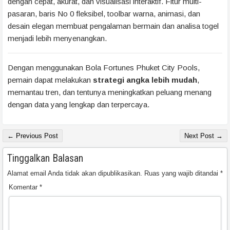
dengan cepat, akurat, dan visualisasi interaktif. Fitur multi-
pasaran, baris No 0 fleksibel, toolbar warna, animasi, dan
desain elegan membuat pengalaman bermain dan analisa togel
menjadi lebih menyenangkan.
Dengan menggunakan Bola Fortunes Phuket City Pools,
pemain dapat melakukan
strategi angka lebih mudah
,
memantau tren, dan tentunya meningkatkan peluang menang
dengan data yang lengkap dan terpercaya.
← Previous Post
Next Post →
Tinggalkan Balasan
Alamat email Anda tidak akan dipublikasikan.
Ruas yang wajib ditandai
*
Komentar
*