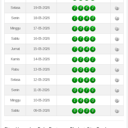
Selasa
19-05-2026
2
9
6
2
8
Senin
18-05-2026
1
1
4
0
4
Minggu
17-05-2026
8
0
7
5
3
Sabtu
16-05-2026
0
7
2
6
8
Jumat
15-05-2026
7
8
4
4
8
Kamis
14-05-2026
9
2
0
2
2
Rabu
13-05-2026
6
0
1
3
4
Selasa
12-05-2026
7
1
8
4
3
Senin
11-05-2026
0
9
7
6
4
Minggu
10-05-2026
1
4
5
0
5
Sabtu
09-05-2026
5
0
3
9
3