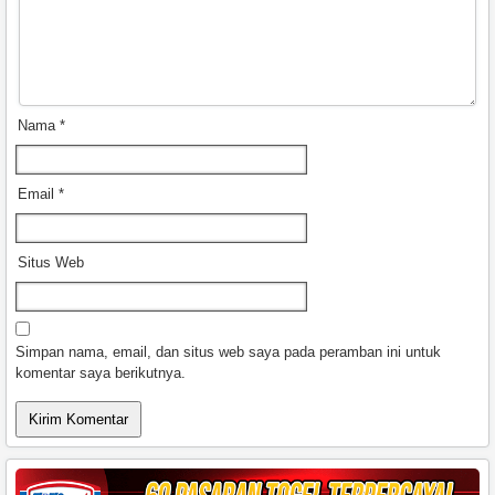
Nama
*
Email
*
Situs Web
Simpan nama, email, dan situs web saya pada peramban ini untuk
komentar saya berikutnya.