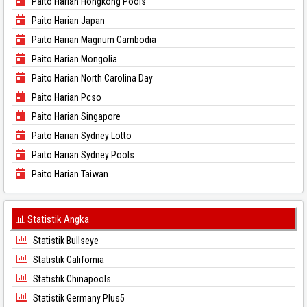
Paito Harian Hongkong Pools
Paito Harian Japan
Paito Harian Magnum Cambodia
Paito Harian Mongolia
Paito Harian North Carolina Day
Paito Harian Pcso
Paito Harian Singapore
Paito Harian Sydney Lotto
Paito Harian Sydney Pools
Paito Harian Taiwan
📊 Statistik Angka
Statistik Bullseye
Statistik California
Statistik Chinapools
Statistik Germany Plus5