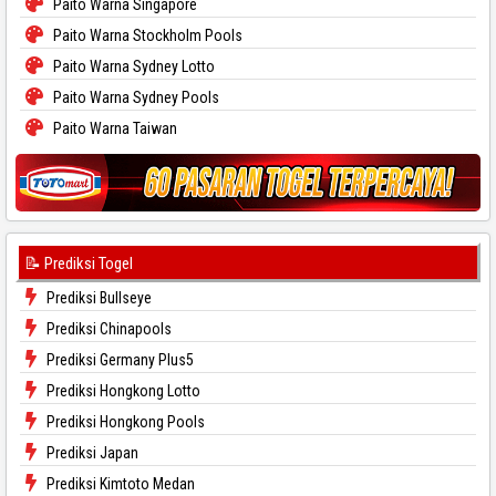
Paito Warna Singapore
Paito Warna Stockholm Pools
Paito Warna Sydney Lotto
Paito Warna Sydney Pools
Paito Warna Taiwan
📝 Prediksi Togel
Prediksi Bullseye
Prediksi Chinapools
Prediksi Germany Plus5
Prediksi Hongkong Lotto
Prediksi Hongkong Pools
Prediksi Japan
Prediksi Kimtoto Medan