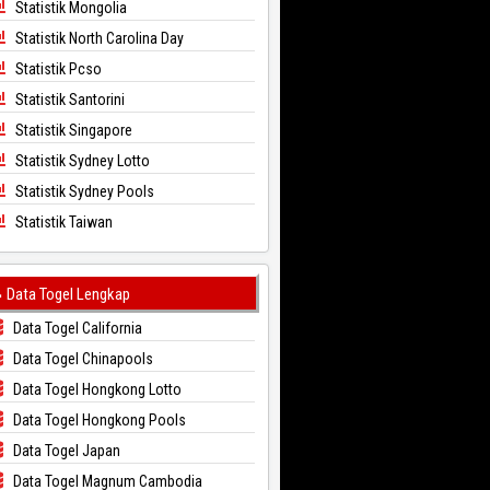
Statistik Mongolia
Statistik North Carolina Day
Statistik Pcso
Statistik Santorini
Statistik Singapore
Statistik Sydney Lotto
Statistik Sydney Pools
Statistik Taiwan
 Data Togel Lengkap
Data Togel California
Data Togel Chinapools
Data Togel Hongkong Lotto
Data Togel Hongkong Pools
Data Togel Japan
Data Togel Magnum Cambodia