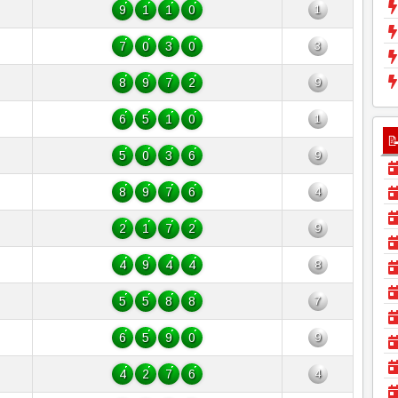
9
1
1
0
1
7
0
3
0
3
8
9
7
2
9
6
5
1
0
1
📝
5
0
3
6
9
8
9
7
6
4
2
1
7
2
9
4
9
4
4
8
5
5
8
8
7
6
5
9
0
9
4
2
7
6
4