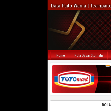
Data Paito Warna | Teampait
Home
Pola Dasar Otomatis
BOLA