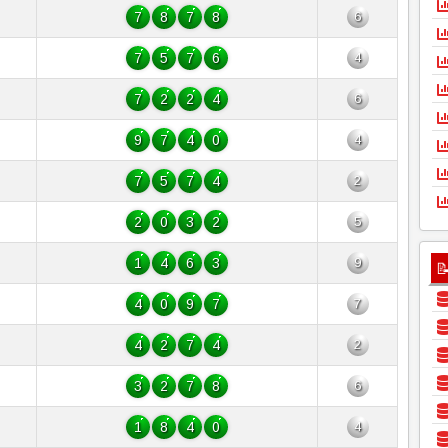
7
8
7
8
6
7
5
7
6
4
7
2
2
4
6
9
7
4
0
4
7
5
7
4
2
2
0
3
2
5
1
4
6
3
9

4
0
9
7
7
4
2
7
4
2
3
2
7
8
6
1
8
4
0
4